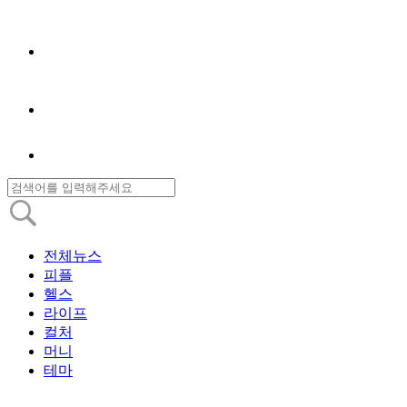
전체뉴스
피플
헬스
라이프
컬처
머니
테마