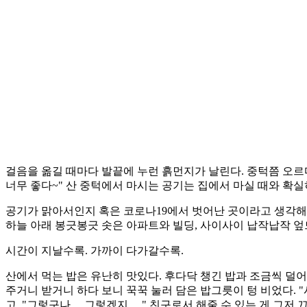
걸음을 옮길 때마다 발끝에 누런 흙먼지가 날린다. 중턱쯤 오르다
너무 좋다~" 산 중턱에서 마시는 공기는 집에서 마실 때와 확실
공기가 맑아서인지 혹은 코로나19에서 벗어난 곳이라고 생각해
하늘 아래 봉긋봉긋 솟은 아파트와 빌딩, 사이사이 납작납작 엎
시간이 지날수록. 가까이 다가갈수록.
산에서 먹는 밥은 유난히 맛있다. 후다닥 챙긴 밥과 조금씩 덜
주거니 받거니 하다 보니 꾹꾹 눌러 담은 밥그릇이 텅 비었다. 
고. "그렇구나… 그렇겠지…." 친구로서 해줄 수 있는 게 그저