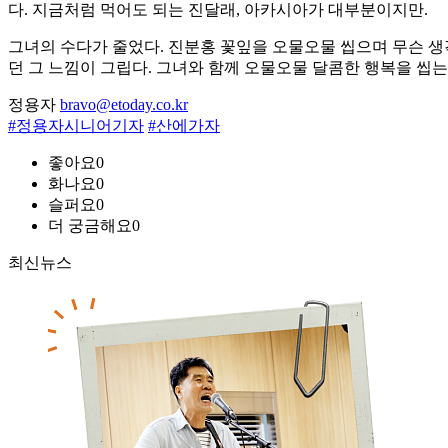
다. 지금처럼 먹어도 되는 진달래, 아카시아가 대부분이지만.
그녀의 수다가 줄었다. 진분홍 꽃잎을 오물오물 씹으며 무슨 생
던 그 느낌이 그립다. 그녀와 함께 오물오물 달콤한 행복을 씹는
정용자
bravo@etoday.co.kr
#정용자시니어기자
#산에가자
좋아요
0
화나요
0
슬퍼요
0
더 궁금해요
0
최신뉴스