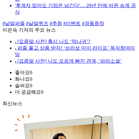
'후계자 없어도 기업은 남긴다'… 29년 만에 바뀐 승계 공
식
#낱말퍼즐
#낱말퀴즈
#추첨
#이벤트
#경품증정
이은숙 기자의 주요 뉴스
⌞
[요즘말 사전] 혹시 나도 ‘막나귀’?
⌞
퍼즐 풀고 상품 받자! ‘브라보 마이 라이프’ 독자참여마
당
⌞
[요즘말 사전] 나도 모르게 빠진 관계, ‘파라소셜’
좋아요
0
화나요
0
슬퍼요
0
더 궁금해요
0
최신뉴스