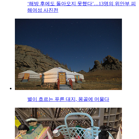
‘해방 후에도 돌아오지 못했다’…13명의 위안부 피
해여성 사진전
별이 흐르는 푸른 대지, 몽골에 머물다