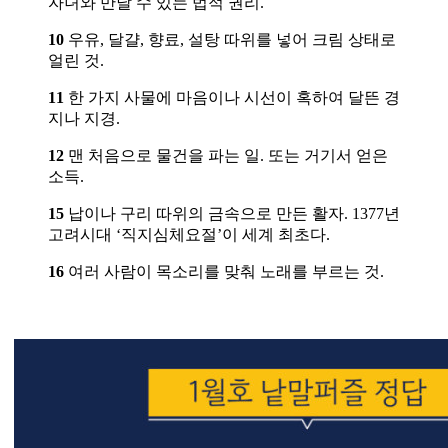
자녀와 만날 수 있는 법적 권리.
10
우유, 달걀, 향료, 설탕 따위를 넣어 크림 상태로
얼린 것.
11
한 가지 사물에 마음이나 시선이 혹하여 달뜬 경
지나 지경.
12
맨 처음으로 물건을 파는 일. 또는 거기서 얻은
소득.
15
납이나 구리 따위의 금속으로 만든 활자. 1377년
고려시대 ‘직지심체요절’이 세계 최초다.
16
여러 사람이 목소리를 맞춰 노래를 부르는 것.