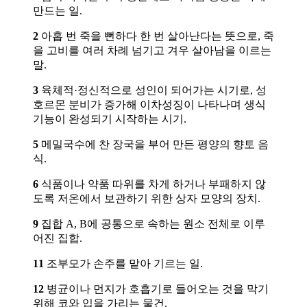
만드는 일.
2
아홉 번 죽을 뻔하다 한 번 살아난다는 뜻으로, 죽
을 고비를 여러 차례 넘기고 겨우 살아남을 이르는
말.
3
육체적·정신적으로 성인이 되어가는 시기로, 성
호르몬 분비가 증가해 이차성징이 나타나며 생식
기능이 완성되기 시작하는 시기.
5
메밀국수에 찬 장국을 부어 만든 평양의 향토 음
식.
6
식품이나 약품 따위를 차게 하거나 부패하지 않
도록 저온에서 보관하기 위한 상자 모양의 장치.
9
집합 A, B에 공통으로 속하는 원소 전체로 이루
어진 집합.
11
조부모가 손주를 맡아 기르는 일.
12
병균이나 먼지가 호흡기로 들어오는 것을 막기
위해 코와 입을 가리는 물건.