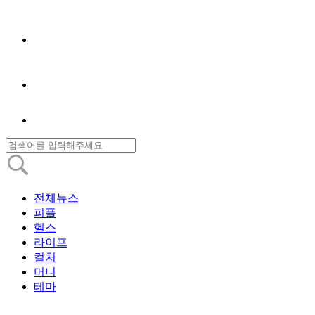
전체뉴스
피플
헬스
라이프
컬처
머니
테마