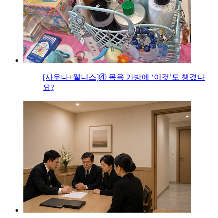
[사우나+웰니스]④ 목욕 가방에 ‘이것’도 챙겼나
요?