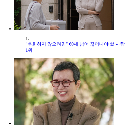
1.
"후회하지 않으려면" 60세 넘어 끊어내야 할 사람
1위