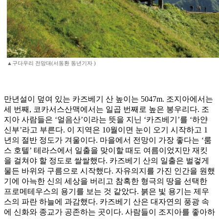
▲구다우리 전망대(서동환 동년기자 )
만년설이 덮여 있는 카즈베기 산 높이는 5047m. 조지아에서는
세 번째, 코카서스산맥에서는 일곱 번째로 높은 봉우리다. 조
지아 사람들은 ‘얼음산’이라는 뜻을 지닌 ‘카즈베기’를 ‘하얀
신부’라고 부른다. 이 지역은 10월이면 눈이 오기 시작하고 1
년의 절반 정도가 겨울이다. 마을에서 전망이 가장 좋다는 ‘룸
스 호텔’ 테라스에서 일출을 맞이할 때도 여름이었지만 재킷
을 걸쳐야 할 정도로 쌀쌀했다. 카즈베기 산의 일출은 벌겋게
물든 바위와 구름으로 시작했다. 자유의지를 가진 인간을 원했
기에 아늑한 신의 세상을 버리고 참혹한 형극의 땅을 선택한
프로메테우스의 용기를 보는 것 같았다. 붉은 빛 용기는 제우
스의 파란 하늘에 과감했다. 카즈베기 산은 대자연의 풍광 속
에 신화와 종교가 공존하는 곳이다. 사람들이 조지아를 좋아하