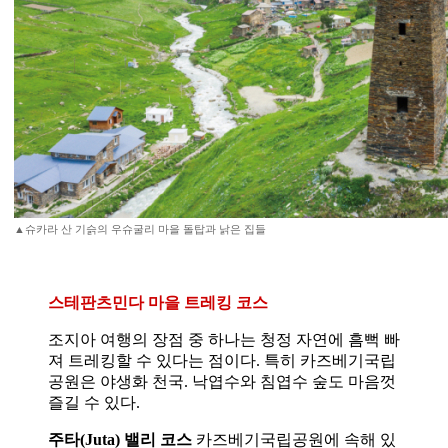
▲슈카라 산 기슭의 우슈굴리 마을 돌탑과 낡은 집들
스테판츠민다 마을 트레킹 코스
조지아 여행의 장점 중 하나는 청정 자연에 흠뻑 빠
져 트레킹할 수 있다는 점이다. 특히 카즈베기국립
공원은 야생화 천국. 낙엽수와 침엽수 숲도 마음껏
즐길 수 있다.
주타(Juta) 밸리 코스
카즈베기국립공원에 속해 있