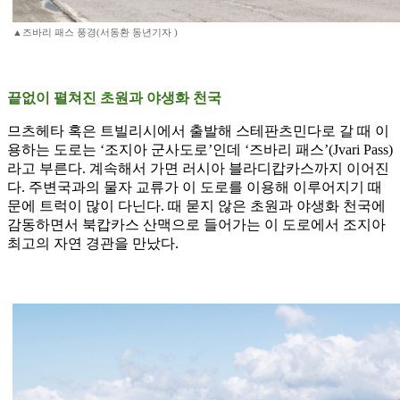
▲즈바리 패스 풍경(서동환 동년기자 )
끝없이 펼쳐진 초원과 야생화 천국
므츠헤타 혹은 트빌리시에서 출발해 스테판츠민다로 갈 때 이
용하는 도로는 ‘조지아 군사도로’인데 ‘즈바리 패스’(Jvari Pass)
라고 부른다. 계속해서 가면 러시아 블라디캅카스까지 이어진
다. 주변국과의 물자 교류가 이 도로를 이용해 이루어지기 때
문에 트럭이 많이 다닌다. 때 묻지 않은 초원과 야생화 천국에
감동하면서 북캅카스 산맥으로 들어가는 이 도로에서 조지아
최고의 자연 경관을 만났다.