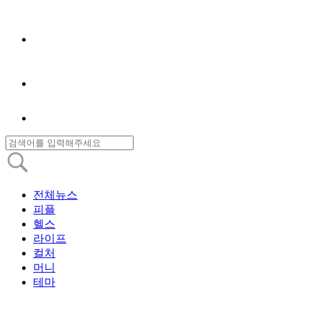
전체뉴스
피플
헬스
라이프
컬처
머니
테마