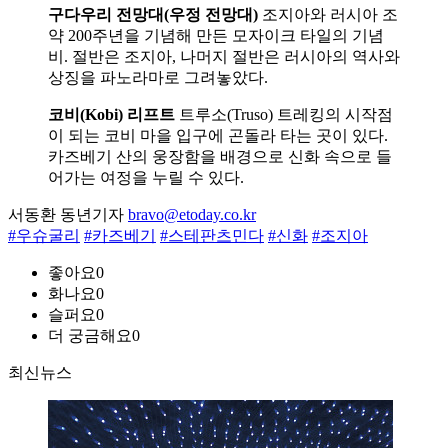
구다우리 전망대(우정 전망대)
조지아와 러시아 조
약 200주년을 기념해 만든 모자이크 타일의 기념
비. 절반은 조지아, 나머지 절반은 러시아의 역사와
상징을 파노라마로 그려놓았다.
코비(Kobi) 리프트
트루소(Truso) 트레킹의 시작점
이 되는 코비 마을 입구에 곤돌라 타는 곳이 있다.
카즈베기 산의 웅장함을 배경으로 신화 속으로 들
어가는 여정을 누릴 수 있다.
서동환 동년기자
bravo@etoday.co.kr
#우슈굴리
#카즈베기
#스테판츠민다
#신화
#조지아
좋아요
0
화나요
0
슬퍼요
0
더 궁금해요
0
최신뉴스