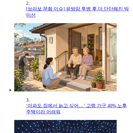
2.
[브라보 문화 이슈] 유방암 투병 후 더 단단해진 박
미선
3.
‘아파도 집에서 늙고 싶어…’ 고령 가구 40% 노후
주택이라 어려워