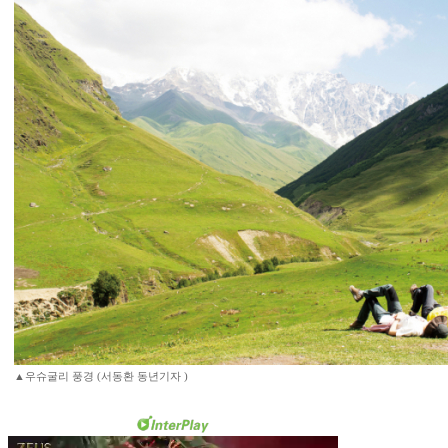
▲우슈굴리 풍경 (서동환 동년기자 )