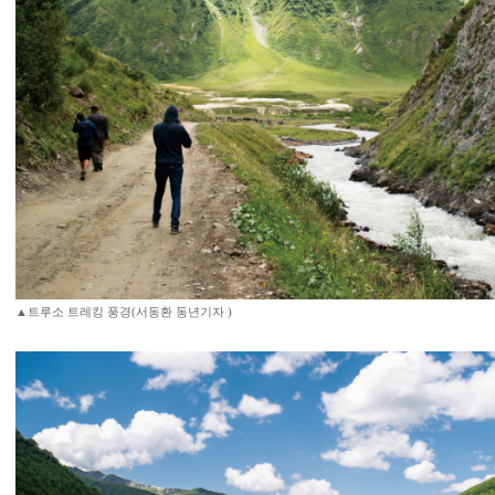
▲트루소 트레킹 풍경(서동환 동년기자 )