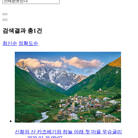
검색결과 총
1
건
최신순
정확도순
신화의 산 카즈베기와 하늘 아래 첫 마을 우슈굴리
2020-03-26 09:07