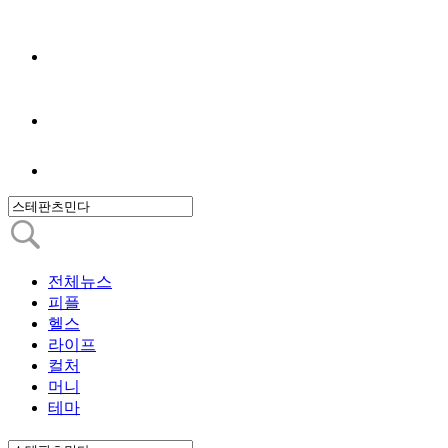
전체뉴스
피플
헬스
라이프
컬처
머니
테마