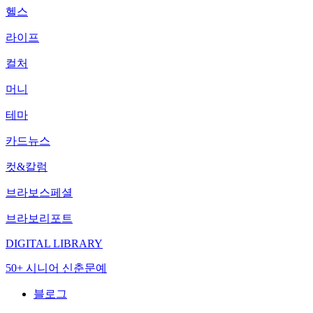
헬스
라이프
컬처
머니
테마
카드뉴스
컷&칼럼
브라보스페셜
브라보리포트
DIGITAL LIBRARY
50+ 시니어 신춘문예
블로그