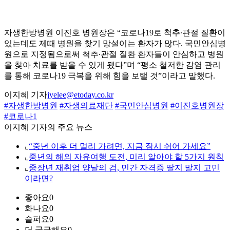
자생한방병원 이진호 병원장은 “코로나19로 척추∙관절 질환이
있는데도 제때 병원을 찾기 망설이는 환자가 많다. 국민안심병
원으로 지정됨으로써 척추∙관절 질환 환자들이 안심하고 병원
을 찾아 치료를 받을 수 있게 됐다”며 “평소 철저한 감염 관리
를 통해 코로나19 극복을 위해 힘을 보탤 것”이라고 말했다.
이지혜 기자
jyelee@etoday.co.kr
#자생한방병원
#자생의료재단
#국민안심병원
#이진호병원장
#코로나1
이지혜 기자의 주요 뉴스
⌞
“중년 이후 더 멀리 가려면, 지금 잠시 쉬어 가세요”
⌞
중년의 해외 자유여행 도전, 미리 알아야 할 5가지 원칙
⌞
중장년 재취업 양날의 검, 민간 자격증 딸지 말지 고민
이라면?
좋아요
0
화나요
0
슬퍼요
0
더 궁금해요
0