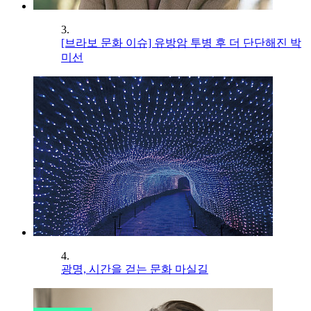
3.
[브라보 문화 이슈] 유방암 투병 후 더 단단해진 박
미선
4.
광명, 시간을 걷는 문화 마실길