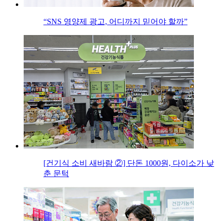
“SNS 영양제 광고, 어디까지 믿어야 할까”
[건기식 소비 새바람 ②] 단돈 1000원, 다이소가 낮
춘 문턱