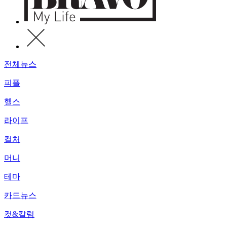
전체뉴스
피플
헬스
라이프
컬처
머니
테마
카드뉴스
컷&칼럼