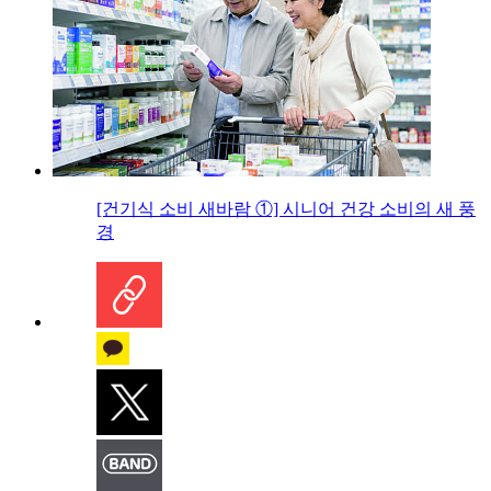
[건기식 소비 새바람 ①] 시니어 건강 소비의 새 풍
경