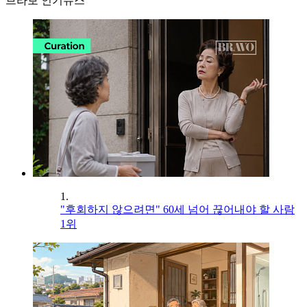
브라보 인기뉴스
1.
"후회하지 않으려면" 60세 넘어 끊어내야 할 사람
1위