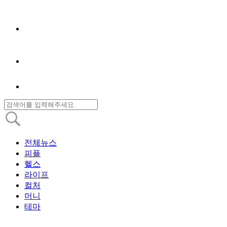
전체뉴스
피플
헬스
라이프
컬처
머니
테마