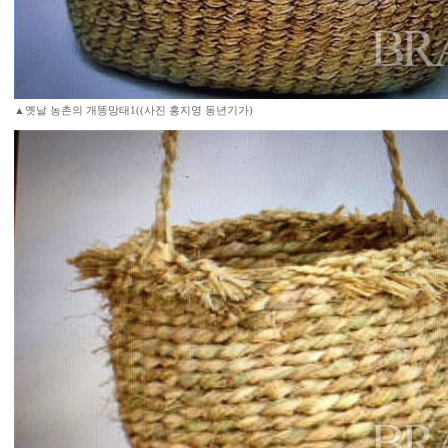
▲옛날 농촌의 개똥망태1((사진 홍지영 동년기가)