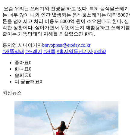
요즘 우리는 쓰레기와 전쟁을 하고 있다. 특히 음식물쓰레기
는 너무 많이 나와 연간 발생되는 음식물쓰레기는 대략 500만
톤을 넘어서고 처리 비용도 8000억 원이 소요된다고 한다. 심
각한 상황이다. 살아가면서 무엇이든지 재활용하고 쓰레기를
줄이는 개똥망태의 지혜를 되살렸으면 한다.
홍지영 시니어기자
bravopress@etoday.co.kr
#개똥망태
#쓰레기
#거름
#홍지영동년기자
#절약
좋아요
0
화나요
0
슬퍼요
0
더 궁금해요
0
최신뉴스