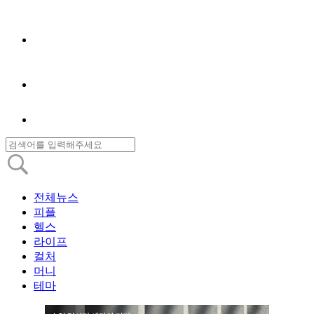
전체뉴스
피플
헬스
라이프
컬처
머니
테마