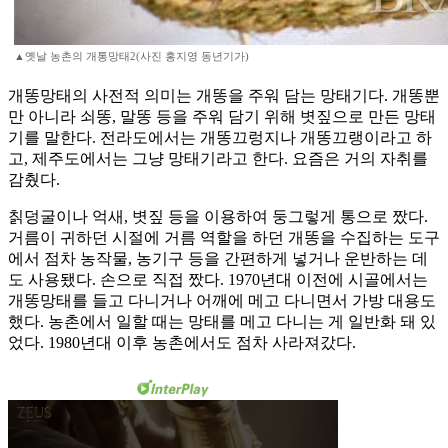
▲옛날 농촌의 개통망태2(사진 홍지영 동년기가)
개똥망태의 사전적 의미는 개똥을 주워 담는 망태기다. 개똥뿐
만 아니라 쇠똥, 말똥 등을 주워 담기 위해 볏짚으로 만든 망태
기를 말한다. 전라도에서는 개똥끄렁지나 개똥끄랭이라고 하
고, 제주도에서는 그냥 망태기라고 한다. 요즘은 거의 자취를
감췄다.
칡덩굴이나 억새, 볏짚 등을 이용하여 둥그렇게 통으로 짰다.
거름이 귀하던 시절에 거름 역할을 하던 개똥을 수집하는 도구
에서 점차 농작물, 농기구 등을 간편하게 넣거나 운반하는 데
도 사용됐다. 손으로 직접 짰다. 1970년대 이전에 시골에서는
개똥망태를 들고 다니거나 어깨에 메고 다니면서 가방 대용도
했다. 농촌에서 일할 때는 망태를 메고 다니는 게 일반화 돼 있
었다. 1980년대 이후 농촌에서도 점차 사라져갔다.