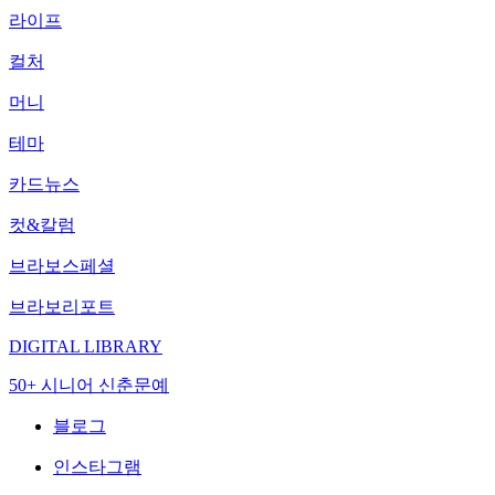
라이프
컬처
머니
테마
카드뉴스
컷&칼럼
브라보스페셜
브라보리포트
DIGITAL LIBRARY
50+ 시니어 신춘문예
블로그
인스타그램