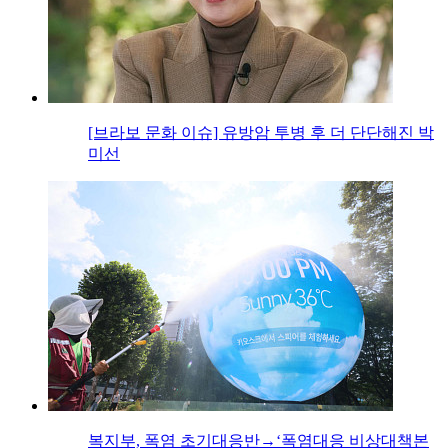
[브라보 문화 이슈] 유방암 투병 후 더 단단해진 박
미선
복지부, 폭염 초기대응반→‘폭염대응 비상대책본