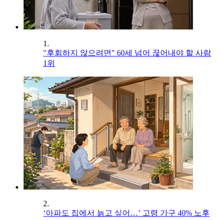
1.
"후회하지 않으려면" 60세 넘어 끊어내야 할 사람
1위
2.
‘아파도 집에서 늙고 싶어…’ 고령 가구 40% 노후