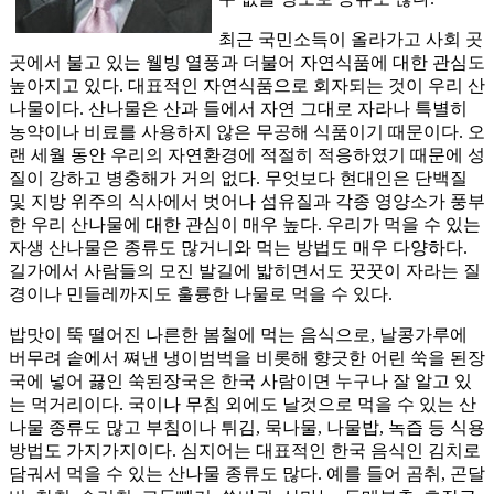
최근 국민소득이 올라가고 사회 곳
곳에서 불고 있는 웰빙 열풍과 더불어 자연식품에 대한 관심도
높아지고 있다. 대표적인 자연식품으로 회자되는 것이 우리 산
나물이다. 산나물은 산과 들에서 자연 그대로 자라나 특별히
농약이나 비료를 사용하지 않은 무공해 식품이기 때문이다. 오
랜 세월 동안 우리의 자연환경에 적절히 적응하였기 때문에 성
질이 강하고 병충해가 거의 없다. 무엇보다 현대인은 단백질
및 지방 위주의 식사에서 벗어나 섬유질과 각종 영양소가 풍부
한 우리 산나물에 대한 관심이 매우 높다. 우리가 먹을 수 있는
자생 산나물은 종류도 많거니와 먹는 방법도 매우 다양하다.
길가에서 사람들의 모진 발길에 밟히면서도 꿋꿋이 자라는 질
경이나 민들레까지도 훌륭한 나물로 먹을 수 있다.
밥맛이 뚝 떨어진 나른한 봄철에 먹는 음식으로, 날콩가루에
버무려 솥에서 쪄낸 냉이범벅을 비롯해 향긋한 어린 쑥을 된장
국에 넣어 끓인 쑥된장국은 한국 사람이면 누구나 잘 알고 있
는 먹거리이다. 국이나 무침 외에도 날것으로 먹을 수 있는 산
나물 종류도 많고 부침이나 튀김, 묵나물, 나물밥, 녹즙 등 식용
방법도 가지가지이다. 심지어는 대표적인 한국 음식인 김치로
담궈서 먹을 수 있는 산나물 종류도 많다. 예를 들어 곰취, 곤달