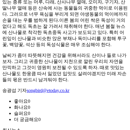
있는 종류 또는 머루, 다래, 산사나무 열매, 오미자, 구기자, 산
딸나무 열매 등은 산속에 사는 동물들의 귀중한 먹이로 이용된
다. 그러므로 너무 욕심을 부리게 되면 야생동물의 먹이에까지
손을 대는 우를 범하게 된다.이른 봄의 어린 싹은 독성이 거의
없다고 해도 독초는 잘 가려서 채취해야 한다. 매년 봄철 뉴스
에 산나물로 착각한 독초중독 사고가 보도되고 있다. 특히 어
린잎이 산나물과 비슷한 앉은 부채나 독미나리를 포함해 투구
꽃, 백양꽃, 석산 등의 독성식물은 매우 조심해야 한다.
날씨가 좀더 따뜻해지면 건강을 위해서라도 산이나 들로 나가
보자. 그리고 귀중한 산나물이 지천으로 깔린 우리의 자연을
만끽하고 그것이 영원히 보전될 수 있도록 하자. 때로 맛있는
산나물도 한웅큼 따서 잃었던 입맛도 살려야겠지만 미래 자손
들의 몫은 반드시 남겨둬야 한다.
송광섭 기자
songbird@etoday.co.kr
좋아요
0
화나요
0
슬퍼요
0
더 궁금해요
0