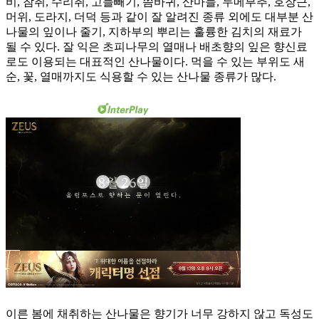
비, 참취, 수리취, 고들빼기, 씀바귀, 산마늘, 두메부추, 호장근,
머위, 도라지, 더덕 등과 같이 잘 알려진 종류 외에도 대부분 산
나물의 잎이나 줄기, 지하부의 뿌리는 훌륭한 김치의 재료가
될 수 있다. 잘 익은 초피나무의 열매나 배초향의 잎은 향신료
로도 이용되는 대표적인 산나물이다. 먹을 수 있는 부위도 새
순, 꽃, 열매까지도 식용할 수 있는 산나물 종류가 많다.
이른 봄에 채취하는 산나물은 향기가 너무 강하지 않고 독성도