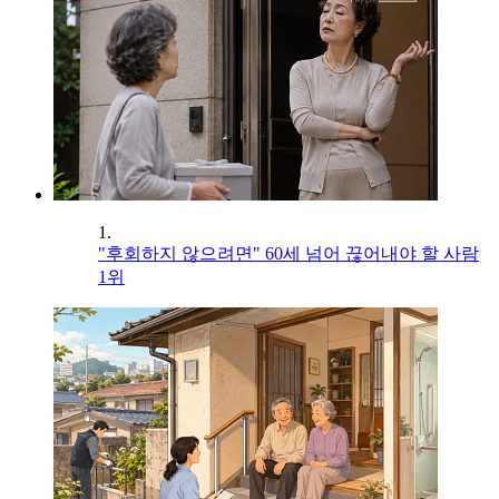
1.
"후회하지 않으려면" 60세 넘어 끊어내야 할 사람
1위