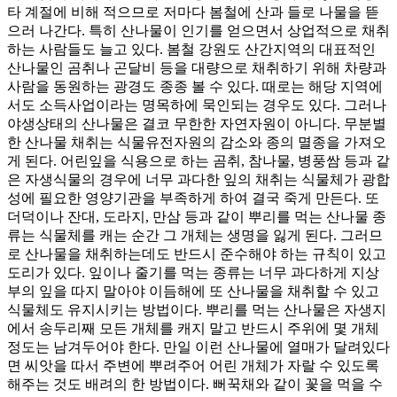
타 계절에 비해 적으므로 저마다 봄철에 산과 들로 나물을 뜯
으러 나간다. 특히 산나물이 인기를 얻으면서 상업적으로 채취
하는 사람들도 늘고 있다. 봄철 강원도 산간지역의 대표적인
산나물인 곰취나 곤달비 등을 대량으로 채취하기 위해 차량과
사람을 동원하는 광경도 종종 볼 수 있다. 때로는 해당 지역에
서도 소득사업이라는 명목하에 묵인되는 경우도 있다. 그러나
야생상태의 산나물은 결코 무한한 자연자원이 아니다. 무분별
한 산나물 채취는 식물유전자원의 감소와 종의 멸종을 가져오
게 된다. 어린잎을 식용으로 하는 곰취, 참나물, 병풍쌈 등과 같
은 자생식물의 경우에 너무 과다한 잎의 채취는 식물체가 광합
성에 필요한 영양기관을 부족하게 하여 결국 죽게 만든다. 또
더덕이나 잔대, 도라지, 만삼 등과 같이 뿌리를 먹는 산나물 종
류는 식물체를 캐는 순간 그 개체는 생명을 잃게 된다. 그러므
로 산나물을 채취하는데도 반드시 준수해야 하는 규칙이 있고
도리가 있다. 잎이나 줄기를 먹는 종류는 너무 과다하게 지상
부의 잎을 따지 말아야 이듬해에 또 산나물을 채취할 수 있고
식물체도 유지시키는 방법이다. 뿌리를 먹는 산나물은 자생지
에서 송두리째 모든 개체를 캐지 말고 반드시 주위에 몇 개체
정도는 남겨두어야 한다. 만일 이런 산나물에 열매가 달려있다
면 씨앗을 따서 주변에 뿌려주어 어린 개체가 자랄 수 있도록
해주는 것도 배려의 한 방법이다. 뻐꾹채와 같이 꽃을 먹을 수