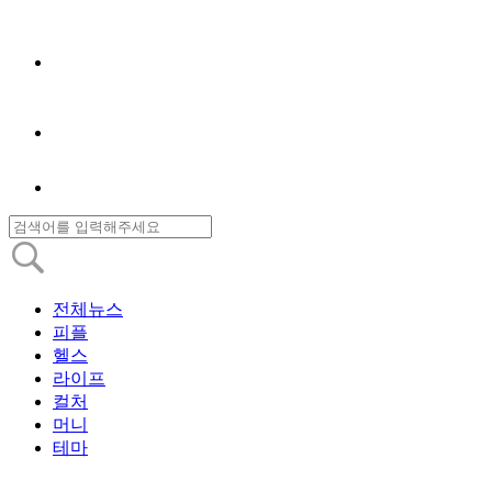
전체뉴스
피플
헬스
라이프
컬처
머니
테마