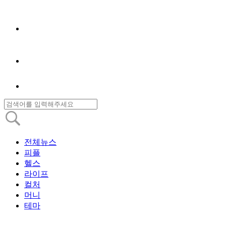
전체뉴스
피플
헬스
라이프
컬처
머니
테마