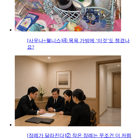
[사우나+웰니스]④ 목욕 가방에 ‘이것’도 챙겼나
요?
[장례가 달라진다]② 작은 장례는 무조건 더 저렴