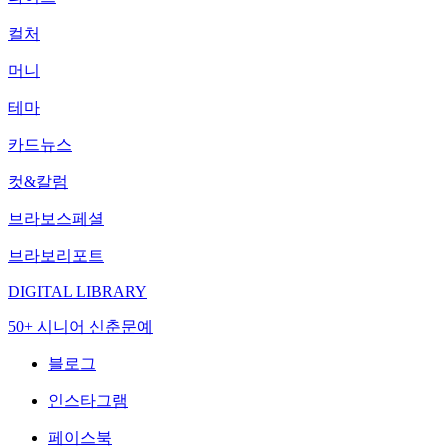
컬처
머니
테마
카드뉴스
컷&칼럼
브라보스페셜
브라보리포트
DIGITAL LIBRARY
50+ 시니어 신춘문예
블로그
인스타그램
페이스북