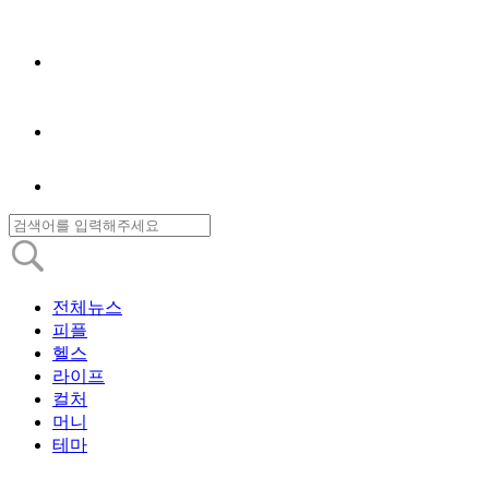
전체뉴스
피플
헬스
라이프
컬처
머니
테마