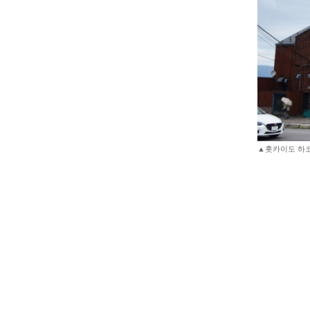
▲홋카이도 하코