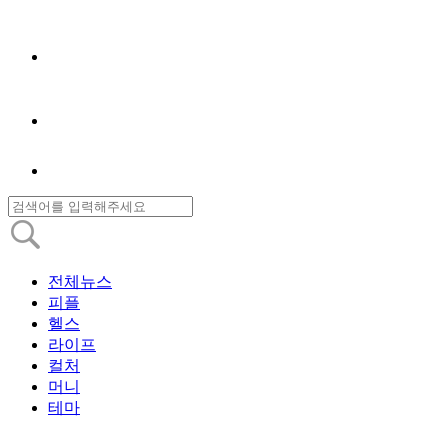
전체뉴스
피플
헬스
라이프
컬처
머니
테마