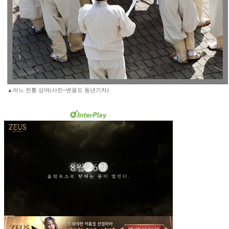
▲어느 전통 상여(사진=변용도 동년기자)