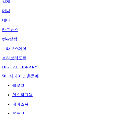
컬처
머니
테마
카드뉴스
컷&칼럼
브라보스페셜
브라보리포트
DIGITAL LIBRARY
50+ 시니어 신춘문예
블로그
인스타그램
페이스북
유튜브