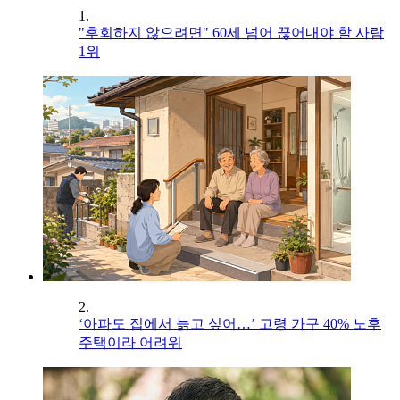
1.
"후회하지 않으려면" 60세 넘어 끊어내야 할 사람
1위
2.
‘아파도 집에서 늙고 싶어…’ 고령 가구 40% 노후
주택이라 어려워