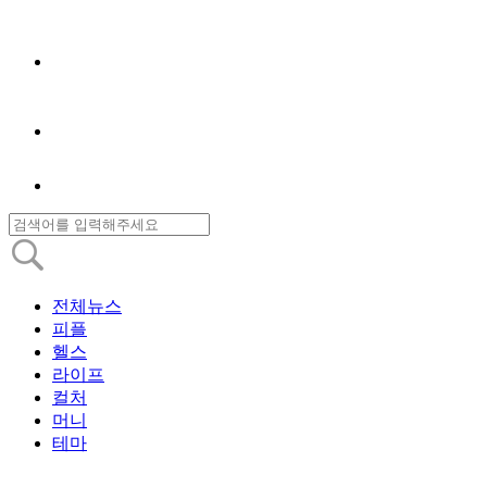
전체뉴스
피플
헬스
라이프
컬처
머니
테마