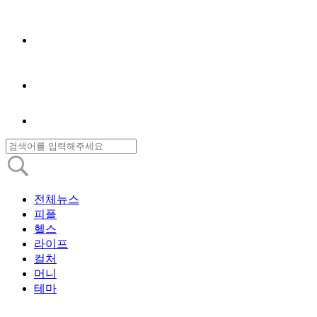
전체뉴스
피플
헬스
라이프
컬처
머니
테마