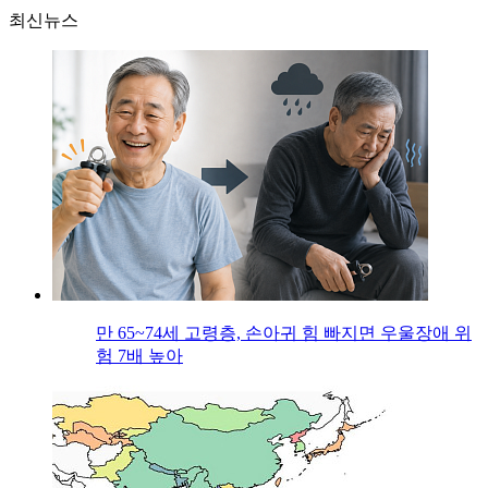
최신뉴스
만 65~74세 고령층, 손아귀 힘 빠지면 우울장애 위
험 7배 높아