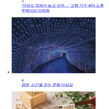
3.
‘아파도 집에서 늙고 싶어…’ 고령 가구 40% 노후
주택이라 어려워
4.
광명, 시간을 걷는 문화 마실길