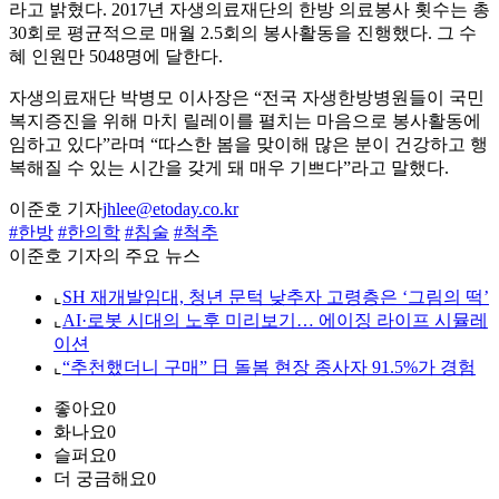
라고 밝혔다. 2017년 자생의료재단의 한방 의료봉사 횟수는 총
30회로 평균적으로 매월 2.5회의 봉사활동을 진행했다. 그 수
혜 인원만 5048명에 달한다.
자생의료재단 박병모 이사장은 “전국 자생한방병원들이 국민
복지증진을 위해 마치 릴레이를 펼치는 마음으로 봉사활동에
임하고 있다”라며 “따스한 봄을 맞이해 많은 분이 건강하고 행
복해질 수 있는 시간을 갖게 돼 매우 기쁘다”라고 말했다.
이준호 기자
jhlee@etoday.co.kr
#한방
#한의학
#침술
#척추
이준호 기자의 주요 뉴스
⌞
SH 재개발임대, 청년 문턱 낮추자 고령층은 ‘그림의 떡’
⌞
AI·로봇 시대의 노후 미리보기… 에이징 라이프 시뮬레
이션
⌞
“추천했더니 구매” 日 돌봄 현장 종사자 91.5%가 경험
좋아요
0
화나요
0
슬퍼요
0
더 궁금해요
0