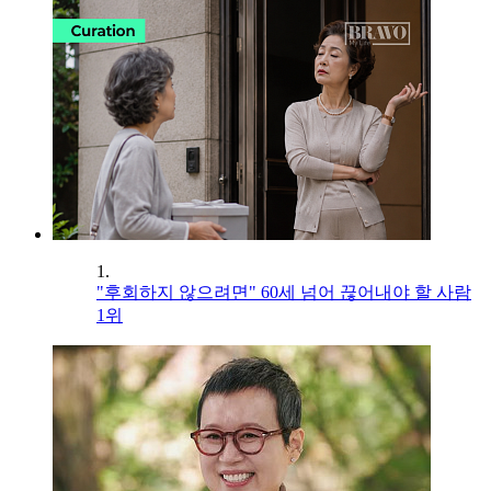
1.
"후회하지 않으려면" 60세 넘어 끊어내야 할 사람
1위