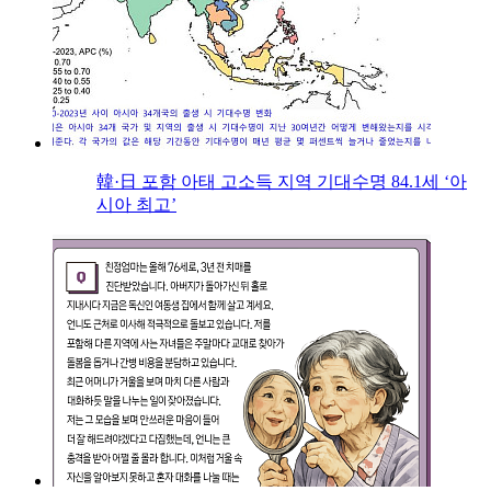
韓·日 포함 아태 고소득 지역 기대수명 84.1세 ‘아
시아 최고’