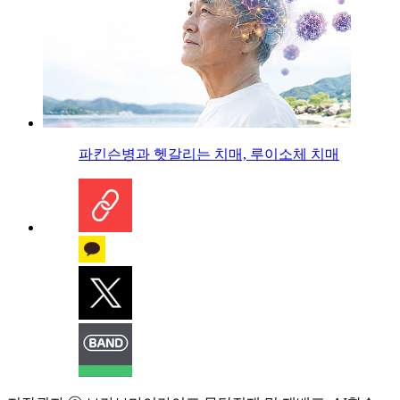
파킨슨병과 헷갈리는 치매, 루이소체 치매