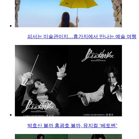
피서는 미술관이지…휴가지에서 만나는 예술 여행
박효신 볼까 홍광호 볼까, 뮤지컬 ‘베토벤’