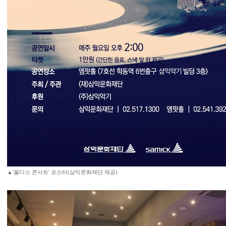
▲'올디스 콘서트' 포스터(삼익문화재단 제공)