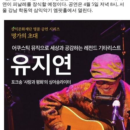
연이 피날레를 장식할 예정이다. 공연은 4월 5일 저녁 8시, 서
울 강남 학동역 삼익악기 엠팟홀에서 열린다.