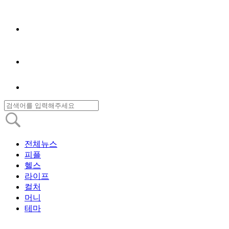
전체뉴스
피플
헬스
라이프
컬처
머니
테마