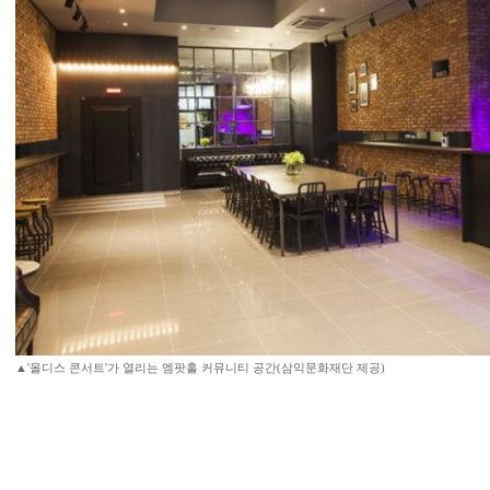
▲'올디스 콘서트'가 열리는 엠팟홀 커뮤니티 공간(삼익문화재단 제공)