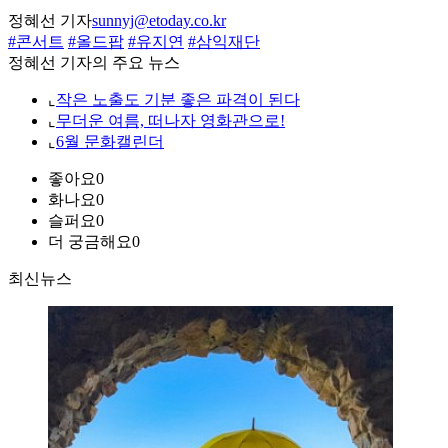
정혜선 기자
sunnyj@etoday.co.kr
#콘서트
#올드팝
#유지연
#삼익재단
정혜선 기자의 주요 뉴스
⌞
작은 노출도 기분 좋은 파격이 된다
⌞
무더운 여름, 떠나자 영화관으로!
⌞
6월 문화캘린더
좋아요
0
화나요
0
슬퍼요
0
더 궁금해요
0
최신뉴스