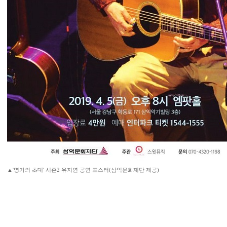
▲'명가의 초대' 시즌2 유지연 공연 포스터(삼익문화재단 제공)