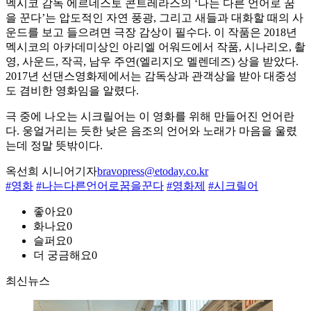
멕시코 감독 에르네스토 콘트레라스의 ‘나는 다른 언어로 꿈
을 꾼다’는 압도적인 자연 풍광, 그리고 새들과 대화할 때의 사
운드를 보고 들으려면 극장 감상이 필수다. 이 작품은 2018년
멕시코의 아카데미상인 아리엘 어워드에서 작품, 시나리오, 촬
영, 사운드, 작곡, 남우 주연(엘리지오 멜렌데즈) 상을 받았다.
2017년 선댄스영화제에서는 감독상과 관객상을 받아 대중성
도 겸비한 영화임을 알렸다.
극 중에 나오는 시크릴어는 이 영화를 위해 만들어진 언어란
다. 웅얼거리는 듯한 낮은 음조의 언어와 노래가 마음을 울렸
는데 정말 뜻밖이다.
옥선희 시니어기자
bravopress@etoday.co.kr
#영화
#나는다른언어로꿈을꾼다
#영화제
#시크릴어
좋아요
0
화나요
0
슬퍼요
0
더 궁금해요
0
최신뉴스