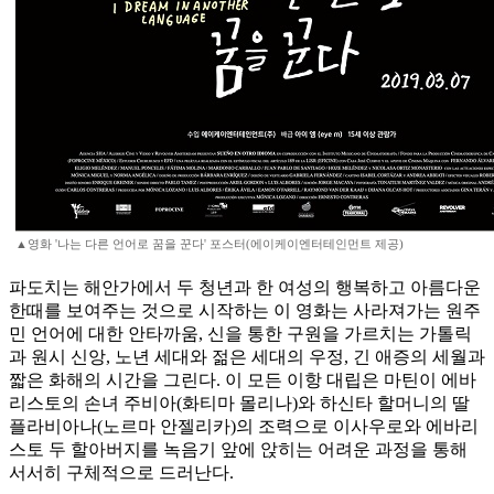
▲영화 '나는 다른 언어로 꿈을 꾼다' 포스터(에이케이엔터테인먼트 제공)
파도치는 해안가에서 두 청년과 한 여성의 행복하고 아름다운
한때를 보여주는 것으로 시작하는 이 영화는 사라져가는 원주
민 언어에 대한 안타까움, 신을 통한 구원을 가르치는 가톨릭
과 원시 신앙, 노년 세대와 젊은 세대의 우정, 긴 애증의 세월과
짧은 화해의 시간을 그린다. 이 모든 이항 대립은 마틴이 에바
리스토의 손녀 주비아(화티마 몰리나)와 하신타 할머니의 딸
플라비아나(노르마 안젤리카)의 조력으로 이사우로와 에바리
스토 두 할아버지를 녹음기 앞에 앉히는 어려운 과정을 통해
서서히 구체적으로 드러난다.