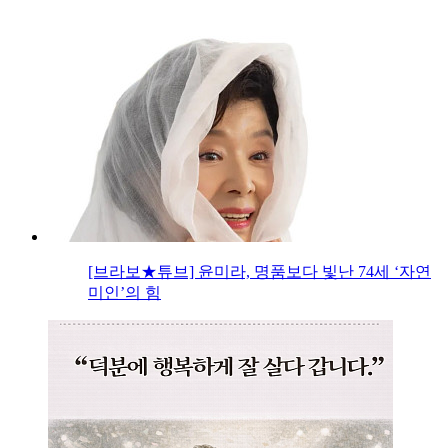
[브라보★튜브] 윤미라, 명품보다 빛난 74세 ‘자연
미인’의 힘