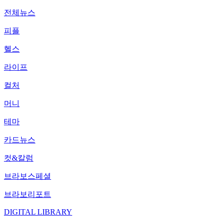
전체뉴스
피플
헬스
라이프
컬처
머니
테마
카드뉴스
컷&칼럼
브라보스페셜
브라보리포트
DIGITAL LIBRARY