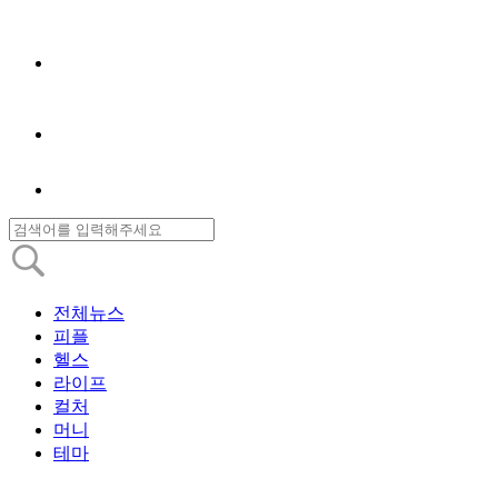
전체뉴스
피플
헬스
라이프
컬처
머니
테마