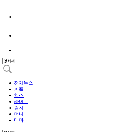
전체뉴스
피플
헬스
라이프
컬처
머니
테마