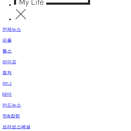
전체뉴스
피플
헬스
라이프
컬처
머니
테마
카드뉴스
컷&칼럼
브라보스페셜