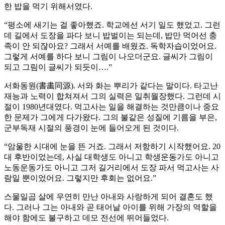
한 밥을 먹기 위해서였다.
“평소에 새기는 걸 좋아했죠. 학교에선 서기 일도 했었고. 그런
데 길에서 도장을 파다 보니 밥벌이는 되는데, 밥만 먹어선 충
족이 안 되잖아요? 그래서 서예를 배웠죠. 독학자습이었어요.
그렇게 서예를 하다 보니 그림이 나오더군요. 글씨가 그림이
되고 그림이 글씨가 되듯이….”
서화동원(書畵同源). 서와 화는 뿌리가 같다는 말이다. 타고난
재능과 노력이 합쳐져서 그의 실력은 일취월장했다. 그런데 시
절이 1980년대였다. 먹고사는 일을 해결하는 것만큼이나 중요
한 문제가 그에게 다가왔다. 그의 불같은 성질에 기름을 부은,
군부독재 시절의 풍경이 눈에 들어오게 된 것이다.
“암울한 시대에 눈을 뜬 거죠. 그래서 저항하기 시작했어요. 20
대 후반이었는데, 사실 대학생도 아니고 학생운동가도 아니고
노동운동가도 아니고 그저 길거리에서 도장 파서 먹고사는 사
람일 뿐이었어요. 그렇지만 후회는 없어요.”
스물일곱 살에 우연히 만난 아내와 사랑하게 되어 결혼도 했
다. 그러나 그는 아내와 곧 태어날 아이를 위해 가장의 역할을
해야 함에도 불구하고 데모 전선에 뛰어들었다.