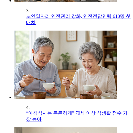
3.
노인일자리 안전관리 강화, 안전전담인력 613명 첫
배치
4.
“아침식사는 든든하게” 70세 이상 식생활 점수 가
장 높아