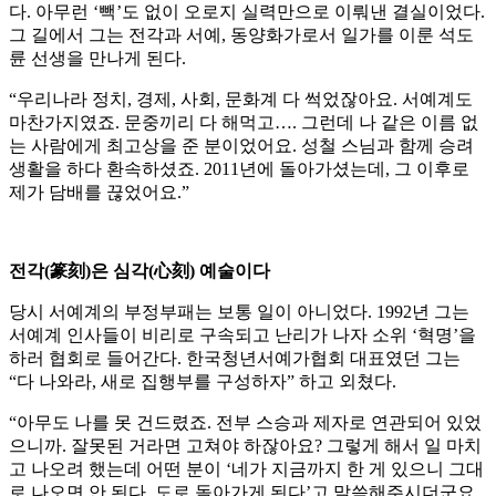
다. 아무런 ‘빽’도 없이 오로지 실력만으로 이뤄낸 결실이었다.
그 길에서 그는 전각과 서예, 동양화가로서 일가를 이룬 석도
륜 선생을 만나게 된다.
“우리나라 정치, 경제, 사회, 문화계 다 썩었잖아요. 서예계도
마찬가지였죠. 문중끼리 다 해먹고…. 그런데 나 같은 이름 없
는 사람에게 최고상을 준 분이었어요. 성철 스님과 함께 승려
생활을 하다 환속하셨죠. 2011년에 돌아가셨는데, 그 이후로
제가 담배를 끊었어요.”
전각(篆刻)은 심각(心刻) 예술이다
당시 서예계의 부정부패는 보통 일이 아니었다. 1992년 그는
서예계 인사들이 비리로 구속되고 난리가 나자 소위 ‘혁명’을
하러 협회로 들어간다. 한국청년서예가협회 대표였던 그는
“다 나와라, 새로 집행부를 구성하자” 하고 외쳤다.
“아무도 나를 못 건드렸죠. 전부 스승과 제자로 연관되어 있었
으니까. 잘못된 거라면 고쳐야 하잖아요? 그렇게 해서 일 마치
고 나오려 했는데 어떤 분이 ‘네가 지금까지 한 게 있으니 그대
로 나오면 안 된다, 도로 돌아가게 된다’고 말씀해주시더군요.