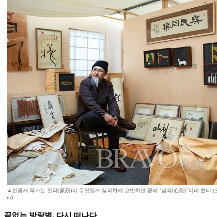
▲진공재 작가는 전각(篆刻)이 무엇일까 심각하게 고민하던 끝에 ‘심각(心刻)’이라 했다.(오병돈 
m)
끝없는 방랑벽, 다시 떠나다