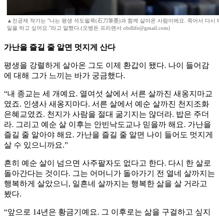
▲진공재 작가는 "나는 평생 석도필묵(石刀筆墨)과 함께 살아온 사람이에요. 죽어서 다시
일을 하고 싶어요."라고 말했다.(오병돈 프리랜서 obdlife@gmail.com)
가난을 즐길 줄 알면 멋지게 산다
평생을 강렬하게 살아온 그도 이제 환갑이 됐다. 나이 들어감
에 대해 그가 느끼는 바가 궁금했다.
“내 종교는 세 개예요. 열여섯 살에서 서른 살까진 새옹지마교
였죠. 인생사 새옹지마다. 서른 살에서 예순 살까진 천지조화
은혜교였죠. 천지가 사람을 절대 굶기지는 않더라. 밥은 주더
라. 그리고 예순 살 이후는 안빈낙도교나 믿을까 해요. 가난을
즐길 줄 알아야 해요. 가난을 즐길 줄 알면 나이 들어도 멋지게
살 수 있으니까요.”
흔히 예순 살이 넘으면 사주팔자도 없다고 한다. 다시 한 살로
돌아간다는 것이다. 그는 어머니가 돌아가기 전 열네 살까지는
행복하게 살았으니, 일흔네 살까지는 행복한 삶을 살 거라고
봤다.
“앞으로 14년은 황금기예요. 그 이후로는 삶을 구걸하고 싶지