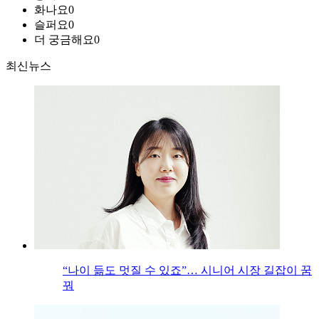
화나요
0
슬퍼요
0
더 궁금해요
0
최신뉴스
“나이 듦도 멋질 수 있죠”… 시니어 시장 길잡이 꿈
꿔