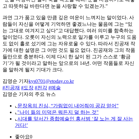
고 따뜻하길 바란다면 눈을 사랑할 수 있겠는가.”
과연 그가 품고 있을 만큼 깊은 여운이 느껴지는 말이었다. 사
람들이 자신을 어떻게 기억하면 좋겠느냐는 물음에 그는 “있
는 그대로 여겨지고 싶다”고 대답했다. 여러 의미를 함축하는
말이었다. 오롯이 자신의 노력으로 일가를 이루고 누구의 도움
도 없이 홀로 섰기에 그는 자유로울 수 있다. 따라서 진공재 작
가에 대한 설명은 그 어떤 것도 필요 없다. 진공재와 그의 작품
들만으로 충분하다. 이제 다시 한 살이 된 그가 스스로 ‘황금
기’가 될 것이라고 말하는 앞으로의 14년. 어떤 작품들로 자신
을 말하게 될지 기대가 크다.
김영순 기자
kys0701@etoday.co.kr
#진공재
#도장
#전각
#예술
김영순 기자의 주요 뉴스
⌞
문장옥의 진심, “가림없이 내어줘야 공감 얻어”
⌞
"나이 듦의 미덕은 뭐든지 덜 하는 것"
⌞
시대를 앞서간 종합예술인 홍서범 ‘잘 노는 게 잘 사는
거다!’
좋아요
0