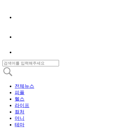
전체뉴스
피플
헬스
라이프
컬처
머니
테마