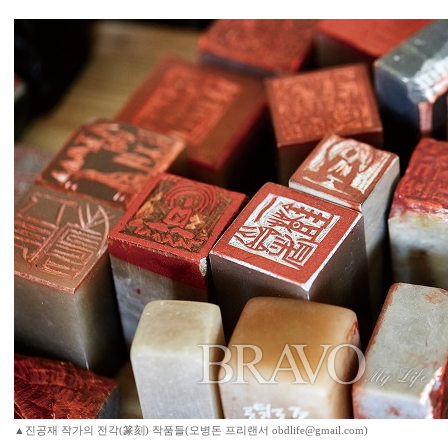
▲진공재 작가의 전각(篆刻) 작품들(오병돈 프리랜서 obdlife@gmail.com)