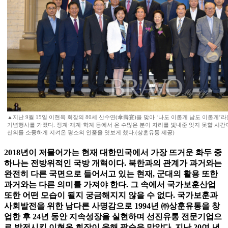
▲지난 9월 15일 이현옥 회장의 80세 산수연(傘壽宴)을 맞아 ‘나도 이롭게 남도 이롭게
기념행사를 가졌다. 정계·재계·학계 등에서 온 수많은 분이 자리를 빛내준 잊지 못할 시간
신의를 소중하게 지켜온 평소의 인품을 엿보게 했다.(상훈유통 제공)
2018년이 저물어가는 현재 대한민국에서 가장 뜨거운 화두 중
하나는 전방위적인 국방 개혁이다. 북한과의 관계가 과거와는
완전히 다른 국면으로 들어서고 있는 현재, 군대의 활용 또한
과거와는 다른 의미를 가져야 한다. 그 속에서 국가보훈산업
또한 어떤 모습이 될지 궁금해지지 않을 수 없다. 국가보훈과
사회발전을 위한 남다른 사명감으로 1994년 ㈜상훈유통을 창
업한 후 24년 동안 지속성장을 실현하며 선진유통 전문기업으
로 발전시킨 이현옥 회장이 올해 팔순을 맞았다. 지난 20여 년