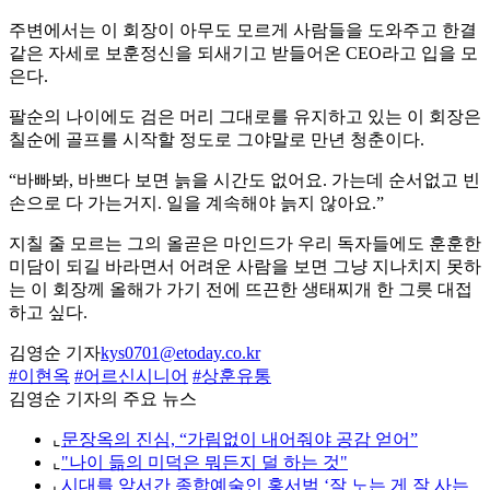
주변에서는 이 회장이 아무도 모르게 사람들을 도와주고 한결
같은 자세로 보훈정신을 되새기고 받들어온 CEO라고 입을 모
은다.
팔순의 나이에도 검은 머리 그대로를 유지하고 있는 이 회장은
칠순에 골프를 시작할 정도로 그야말로 만년 청춘이다.
“바빠봐, 바쁘다 보면 늙을 시간도 없어요. 가는데 순서없고 빈
손으로 다 가는거지. 일을 계속해야 늙지 않아요.”
지칠 줄 모르는 그의 올곧은 마인드가 우리 독자들에도 훈훈한
미담이 되길 바라면서 어려운 사람을 보면 그냥 지나치지 못하
는 이 회장께 올해가 가기 전에 뜨끈한 생태찌개 한 그릇 대접
하고 싶다.
김영순 기자
kys0701@etoday.co.kr
#이현옥
#어르신시니어
#상훈유통
김영순 기자의 주요 뉴스
⌞
문장옥의 진심, “가림없이 내어줘야 공감 얻어”
⌞
"나이 듦의 미덕은 뭐든지 덜 하는 것"
⌞
시대를 앞서간 종합예술인 홍서범 ‘잘 노는 게 잘 사는