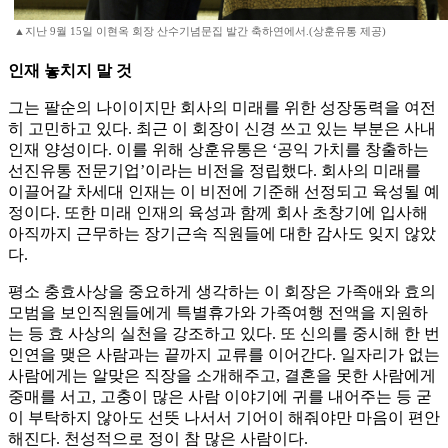
▲지난 9월 15일 이현옥 회장 산수기념문집 발간 축하연에서.(상훈유통 제공)
인재 놓치지 말 것
그는 팔순의 나이이지만 회사의 미래를 위한 성장동력을 여전
히 고민하고 있다. 최근 이 회장이 신경 쓰고 있는 부분은 사내
인재 양성이다. 이를 위해 상훈유통은 ‘공익 가치를 창출하는
선진유통 전문기업’이라는 비전을 정립했다. 회사의 미래를
이끌어갈 차세대 인재는 이 비전에 기준해 선정되고 육성될 예
정이다. 또한 미래 인재의 육성과 함께 회사 초창기에 입사해
아직까지 근무하는 장기근속 직원들에 대한 감사도 잊지 않았
다.
평소 충효사상을 중요하게 생각하는 이 회장은 가족애와 효의
모범을 보인직원들에게 특별휴가와 가족여행 전액을 지원하
는 등 효 사상의 실천을 강조하고 있다. 또 신의를 중시해 한 번
인연을 맺은 사람과는 끝까지 교류를 이어간다. 일자리가 없는
사람에게는 알맞은 직장을 소개해주고, 결혼을 못한 사람에게
중매를 서고, 고충이 많은 사람 이야기에 귀를 내어주는 등 굳
이 부탁하지 않아도 선뜻 나서서 기어이 해줘야만 마음이 편안
해진다. 천성적으로 정이 참 많은 사람이다.