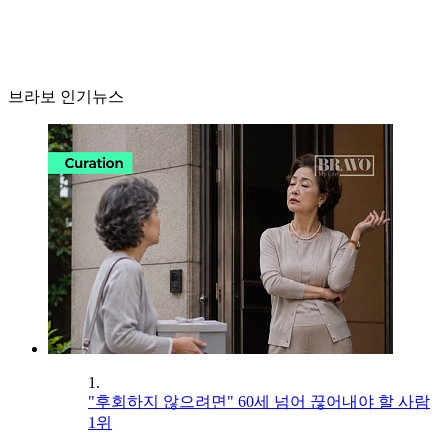
브라보 인기뉴스
1.
"후회하지 않으려면" 60세 넘어 끊어내야 할 사람
1위