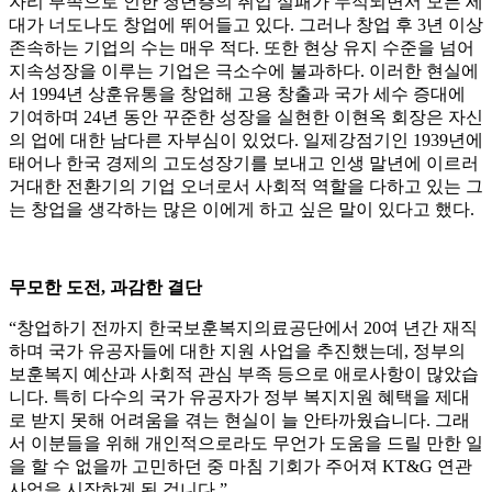
자리 부족으로 인한 청년층의 취업 실패가 누적되면서 모든 세
대가 너도나도 창업에 뛰어들고 있다. 그러나 창업 후 3년 이상
존속하는 기업의 수는 매우 적다. 또한 현상 유지 수준을 넘어
지속성장을 이루는 기업은 극소수에 불과하다. 이러한 현실에
서 1994년 상훈유통을 창업해 고용 창출과 국가 세수 증대에
기여하며 24년 동안 꾸준한 성장을 실현한 이현옥 회장은 자신
의 업에 대한 남다른 자부심이 있었다. 일제강점기인 1939년에
태어나 한국 경제의 고도성장기를 보내고 인생 말년에 이르러
거대한 전환기의 기업 오너로서 사회적 역할을 다하고 있는 그
는 창업을 생각하는 많은 이에게 하고 싶은 말이 있다고 했다.
무모한 도전, 과감한 결단
“창업하기 전까지 한국보훈복지의료공단에서 20여 년간 재직
하며 국가 유공자들에 대한 지원 사업을 추진했는데, 정부의
보훈복지 예산과 사회적 관심 부족 등으로 애로사항이 많았습
니다. 특히 다수의 국가 유공자가 정부 복지지원 혜택을 제대
로 받지 못해 어려움을 겪는 현실이 늘 안타까웠습니다. 그래
서 이분들을 위해 개인적으로라도 무언가 도움을 드릴 만한 일
을 할 수 없을까 고민하던 중 마침 기회가 주어져 KT&G 연관
사업을 시작하게 된 겁니다.”