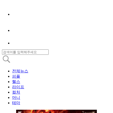
전체뉴스
피플
헬스
라이프
컬처
머니
테마