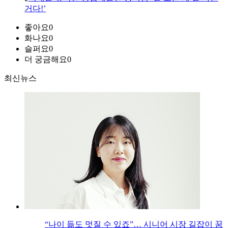
거다!’
좋아요
0
화나요
0
슬퍼요
0
더 궁금해요
0
최신뉴스
“나이 듦도 멋질 수 있죠”… 시니어 시장 길잡이 꿈