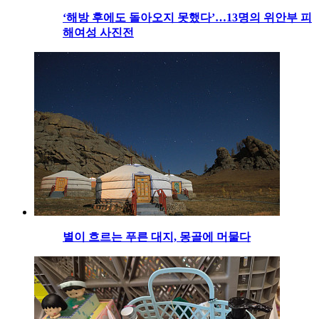
‘해방 후에도 돌아오지 못했다’…13명의 위안부 피
해여성 사진전
별이 흐르는 푸른 대지, 몽골에 머물다