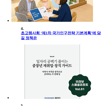
4.
초고령사회 ‘제1차 국가인구전략 기본계획’에 담
길 정책은
5.