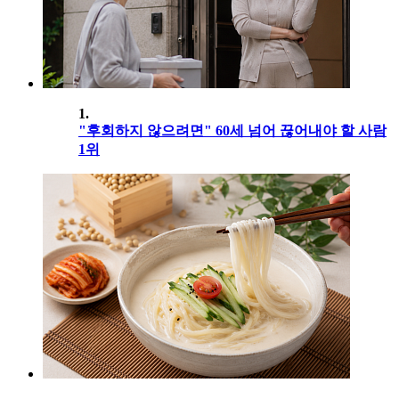
1.
"후회하지 않으려면" 60세 넘어 끊어내야 할 사람
1위