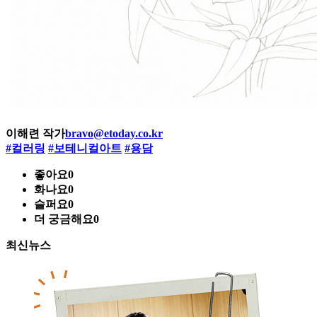
이해련 작가
bravo@etoday.co.kr
#컬러링
#보테니컬아트
#용담
좋아요
0
화나요
0
슬퍼요
0
더 궁금해요
0
최신뉴스