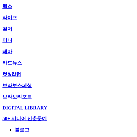
헬스
라이프
컬처
머니
테마
카드뉴스
컷&칼럼
브라보스페셜
브라보리포트
DIGITAL LIBRARY
50+ 시니어 신춘문예
블로그