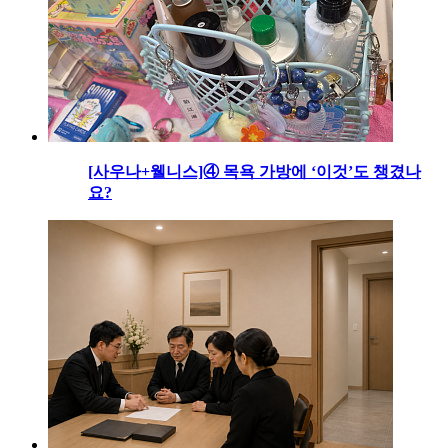
[사우나+웰니스]④ 목욕 가방에 ‘이것’도 챙겼나
요?