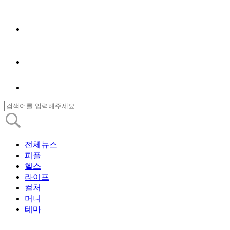
전체뉴스
피플
헬스
라이프
컬처
머니
테마