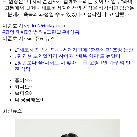
조 원장은 “마지막 순간까지 함께해드리는 것이 내 임무”라며
“고통에서 벗어나 새로운 세계에서의 시작을 생각하면 임종은
그분에게 축복의 과정일 수도 있겠다고 생각한다”고 말했다.
이준호 기자
jhlee@etoday.co.kr
#요양원
#요양병원
#그린힐
#너싱홈
이준호 기자의 주요 뉴스
⌞
“해로하면 손해?” 8·3 세제개편에 ‘황혼이혼’ 조장 논란
⌞
민간형 노인일자리 참여자, ‘배움 의지’도 높았다
⌞
청년보다 술·디저트 더 찾아… 日 '고령 1인 가구'의 반
전 식탁
좋아요
0
화나요
0
슬퍼요
0
더 궁금해요
0
최신뉴스