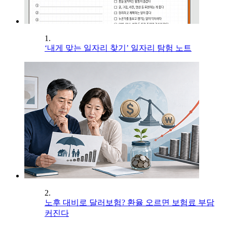
1.
‘내게 맞는 일자리 찾기’ 일자리 탐험 노트
2.
노후 대비로 달러보험? 환율 오르면 보험료 부담
커진다