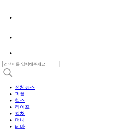
전체뉴스
피플
헬스
라이프
컬처
머니
테마