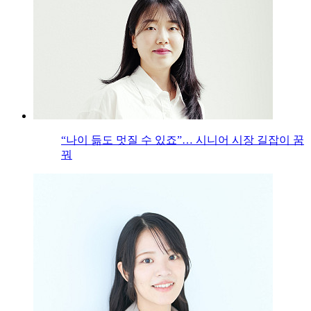
“나이 듦도 멋질 수 있죠”… 시니어 시장 길잡이 꿈
꿔