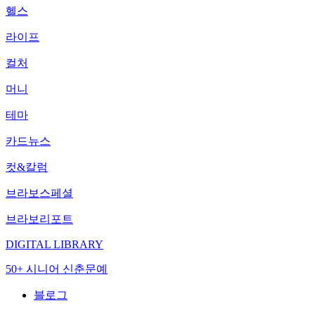
헬스
라이프
컬처
머니
테마
카드뉴스
컷&칼럼
브라보스페셜
브라보리포트
DIGITAL LIBRARY
50+ 시니어 신춘문예
블로그