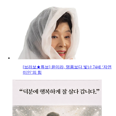
[브라보★튜브] 윤미라, 명품보다 빛난 74세 ‘자연
미인’의 힘