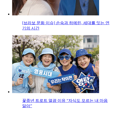
[브라보 문화 이슈] 손숙과 하예린, 세대를 잇는 연
기의 시간
꽃중년 트로트 열광 이유 “자식도 모르는 내 마음
알아”