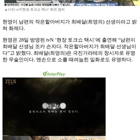
▲사진=tvN'현장 토크쇼 택시' 화면 캡처
현영이 남편의 작은할아버지가 최배달(최영의) 선생이라고 밝
혀 화제다.
현영은 28일 방영된 tvN ‘현장 토크쇼 택시’에 출연해 “남편이
최배달 선생님 조카 손자다. 작은할아버지가 최배달 선생님이
다”고 밝혔다. 최배달(최영의)은 극진가라테의 창시자로 유명
한 무술인이다. 맨손으로 소를 때려눕힌 일화로도 유명하다.