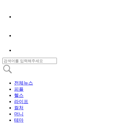
전체뉴스
피플
헬스
라이프
컬처
머니
테마