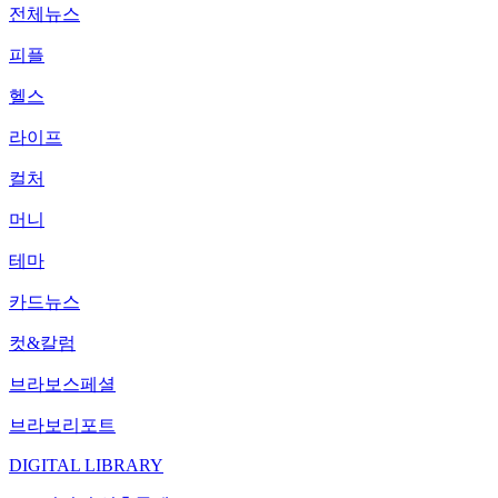
전체뉴스
피플
헬스
라이프
컬처
머니
테마
카드뉴스
컷&칼럼
브라보스페셜
브라보리포트
DIGITAL LIBRARY