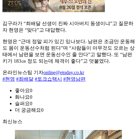
김구라가 “최배달 선생이 진짜 시아버지 동생이냐”고 질문하
자 현영은 “맞다”고 대답했다.
현영은 “근데 정말 피가 있긴 있나보다. 남편은 조금만 운동해
도 몸이 운동선수처럼 된다”며 “사람들이 아무것도 모르는 상
태에서 남편을 보면 운동선수인 줄 안다”고 말했다. 또 “남편
키가 183㎝ 정도 되는데 체격이 좋다”고 덧붙였다.
온라인뉴스팀 기자
online@etoday.co.kr
#현영
#최배달
#토크쇼택시
#현영남편
좋아요
0
화나요
0
슬퍼요
0
더 궁금해요
0
최신뉴스