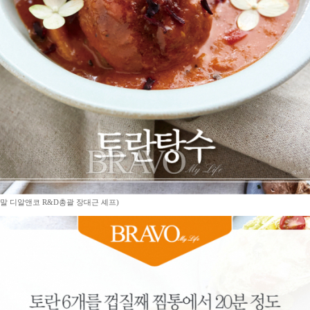
움말 디알앤코 R&D총괄 장대근 셰프)