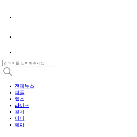
전체뉴스
피플
헬스
라이프
컬처
머니
테마