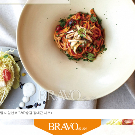
움말 디알앤코 R&D총괄 장대근 셰프)