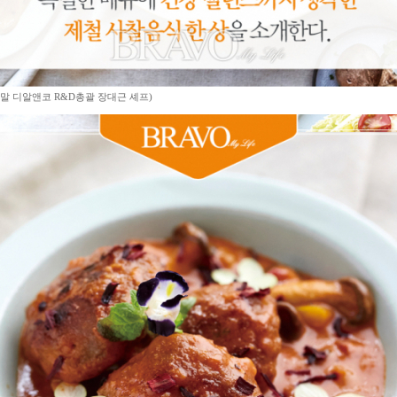
움말 디알앤코 R&D총괄 장대근 셰프)