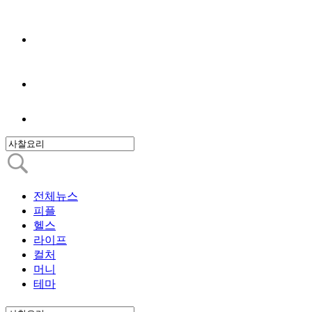
전체뉴스
피플
헬스
라이프
컬처
머니
테마