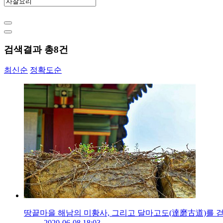
검색결과 총
8
건
최신순
정확도순
땅끝마을 해남의 미황사, 그리고 달마고도(達磨古道)를 
2020-06-08 18:03