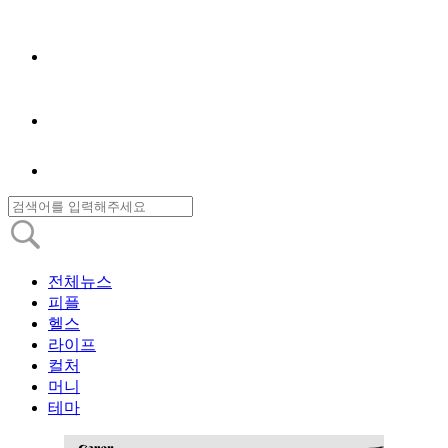
전체뉴스
피플
헬스
라이프
컬처
머니
테마