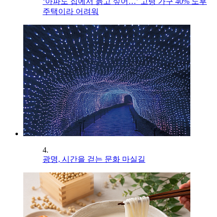
‘아파도 집에서 늙고 싶어…’ 고령 가구 40% 노후
주택이라 어려워
4.
광명, 시간을 걷는 문화 마실길