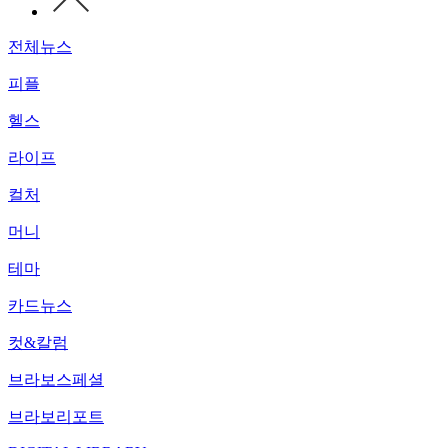
전체뉴스
피플
헬스
라이프
컬처
머니
테마
카드뉴스
컷&칼럼
브라보스페셜
브라보리포트