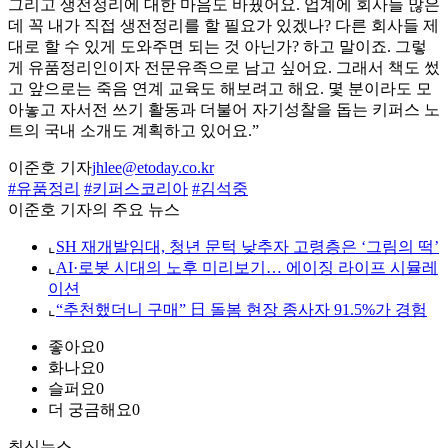
그리고 생전정리에 대한 마음도 바꿨어요. 업계에 회사들 많은
데 꼭 내가 직접 생전정리를 할 필요가 있겠나? 다른 회사들 제
대로 할 수 있게 도와주면 되는 것 아닌가? 하고 말이죠. 그렇
게 유품정리인이자 전문유족으로 남고 싶어요. 그래서 책도 썼
고 앞으로는 죽음 연계 교육도 해보려고 해요. 몇 분이라도 모
아놓고 자서전 쓰기 활동과 더불어 자기성찰을 돕는 키퍼스 노
트의 국내 소개도 계획하고 있어요.”
이준호 기자
jhlee@etoday.co.kr
#유품정리
#키퍼스코리아
#김석중
이준호 기자의 주요 뉴스
⌞
SH 재개발임대, 청년 문턱 낮추자 고령층은 ‘그림의 떡’
⌞
AI·로봇 시대의 노후 미리보기… 에이징 라이프 시뮬레
이션
⌞
“추천했더니 구매” 日 돌봄 현장 종사자 91.5%가 경험
좋아요
0
화나요
0
슬퍼요
0
더 궁금해요
0
최신뉴스