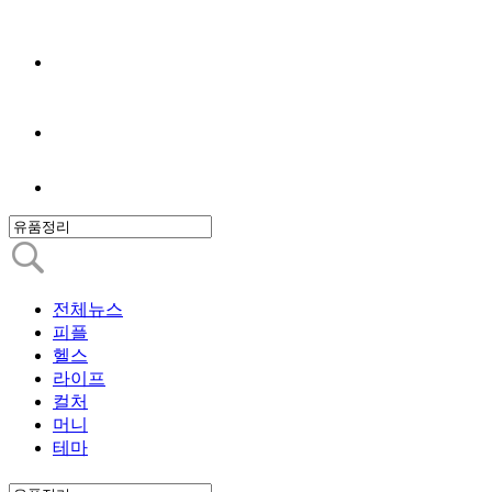
전체뉴스
피플
헬스
라이프
컬처
머니
테마