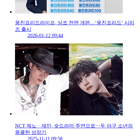
웅진프리드라이프, 상조 전면 개편…‘웅진프리드’ 시리
즈 출시
2026-01-12 09:44
NCT 제노ㆍ재민, 숏드라마 주연으로⋯두 야구 소년의
뭉클한 성장기
2025-11-11 09:58