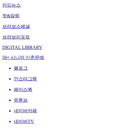
카드뉴스
컷&칼럼
브라보스페셜
브라보리포트
DIGITAL LIBRARY
50+ 시니어 신춘문예
블로그
인스타그램
페이스북
유튜브
네이버카페
네이버TV