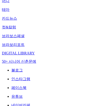
머니
테마
카드뉴스
컷&칼럼
브라보스페셜
브라보리포트
DIGITAL LIBRARY
50+ 시니어 신춘문예
블로그
인스타그램
페이스북
유튜브
네이버카페