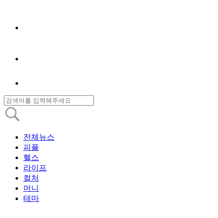
전체뉴스
피플
헬스
라이프
컬처
머니
테마