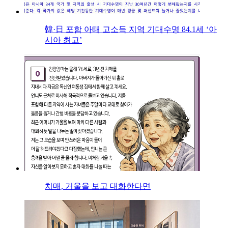
韓·日 포함 아태 고소득 지역 기대수명 84.1세 ‘아
시아 최고’
치매, 거울을 보고 대화한다면