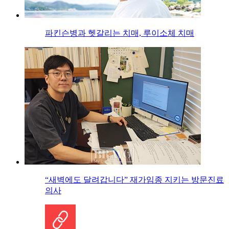
파킨슨병과 헷갈리는 치매, 루이소체 치매
“새벽에도 달려갑니다” 재가임종 지키는 방문진료
의사