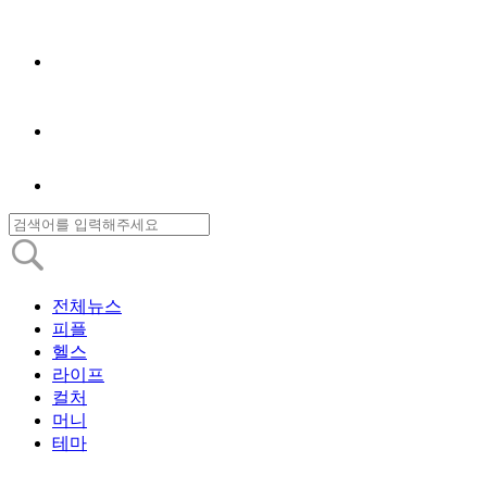
전체뉴스
피플
헬스
라이프
컬처
머니
테마