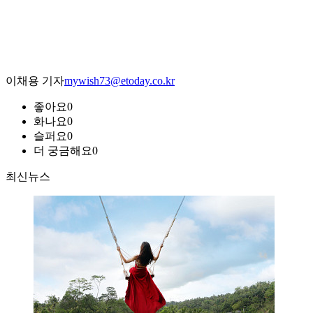
이채용 기자
mywish73@etoday.co.kr
좋아요
0
화나요
0
슬퍼요
0
더 궁금해요
0
최신뉴스