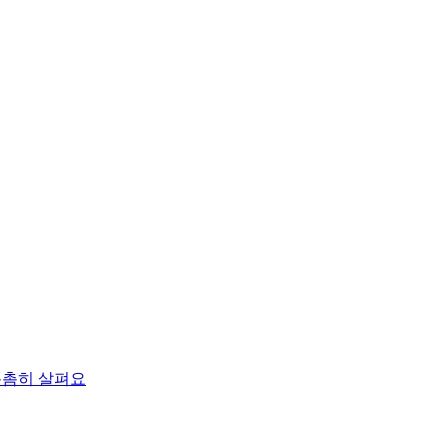
촘촘히 살펴요