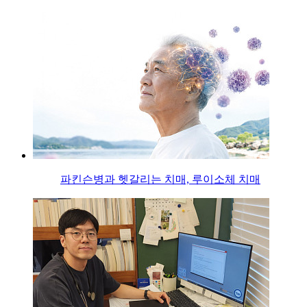
파킨슨병과 헷갈리는 치매, 루이소체 치매