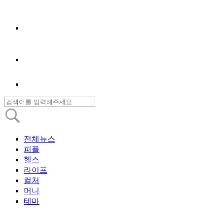
전체뉴스
피플
헬스
라이프
컬처
머니
테마