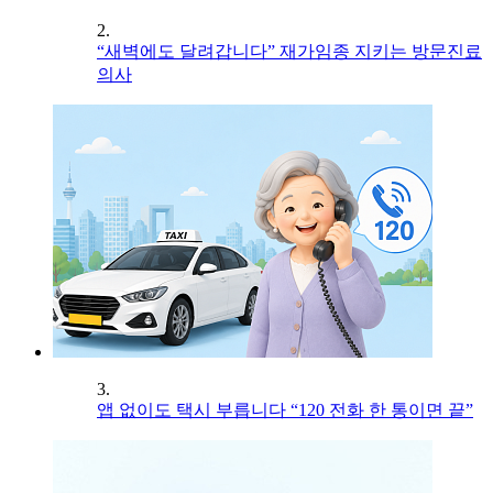
2.
“새벽에도 달려갑니다” 재가임종 지키는 방문진료
의사
3.
앱 없이도 택시 부릅니다 “120 전화 한 통이면 끝”