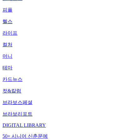
피플
헬스
라이프
컬처
머니
테마
카드뉴스
컷&칼럼
브라보스페셜
브라보리포트
DIGITAL LIBRARY
50+ 시니어 신춘문예