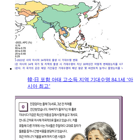
韓·日 포함 아태 고소득 지역 기대수명 84.1세 ‘아
시아 최고’