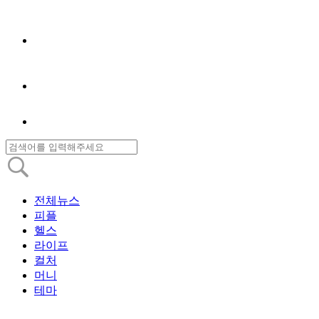
전체뉴스
피플
헬스
라이프
컬처
머니
테마