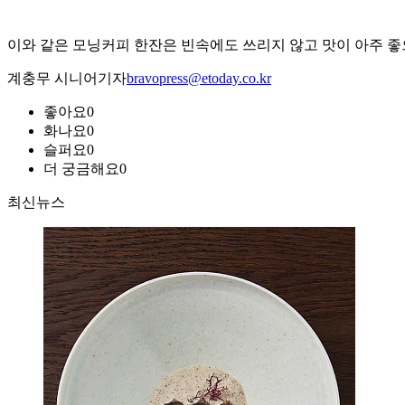
이와 같은 모닝커피 한잔은 빈속에도 쓰리지 않고 맛이 아주 좋
계충무 시니어기자
bravopress@etoday.co.kr
좋아요
0
화나요
0
슬퍼요
0
더 궁금해요
0
최신뉴스