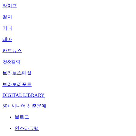
라이프
컬처
머니
테마
카드뉴스
컷&칼럼
브라보스페셜
브라보리포트
DIGITAL LIBRARY
50+ 시니어 신춘문예
블로그
인스타그램