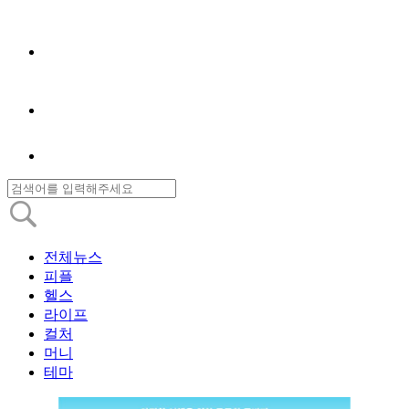
전체뉴스
피플
헬스
라이프
컬처
머니
테마