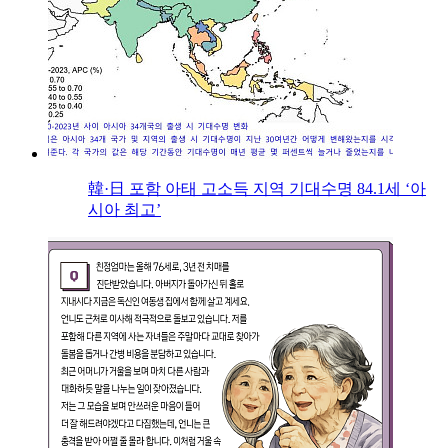
韓·日 포함 아태 고소득 지역 기대수명 84.1세 ‘아
시아 최고’