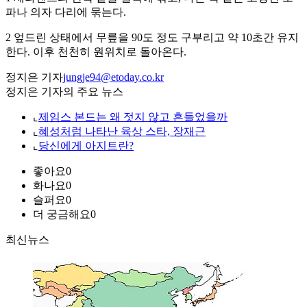
파나 의자 다리에 묶는다.
2 엎드린 상태에서 무릎을 90도 정도 구부리고 약 10초간 유지
한다. 이후 천천히 원위치로 돌아온다.
정지은 기자
jungje94@etoday.co.kr
정지은 기자의 주요 뉴스
⌞
제임스 본드는 왜 젓지 않고 흔들었을까
⌞
혜성처럼 나타난 육상 스타, 장재근
⌞
당신에게 아지트란?
좋아요
0
화나요
0
슬퍼요
0
더 궁금해요
0
최신뉴스