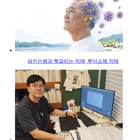
파킨슨병과 헷갈리는 치매, 루이소체 치매