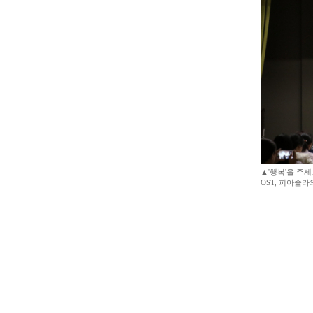
▲'행복'을 주
OST, 피아졸