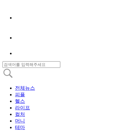
전체뉴스
피플
헬스
라이프
컬처
머니
테마