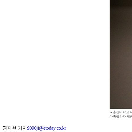
▲총신대학교 유아
가족플라자 제공
권지현 기자
9090ji@etoday.co.kr