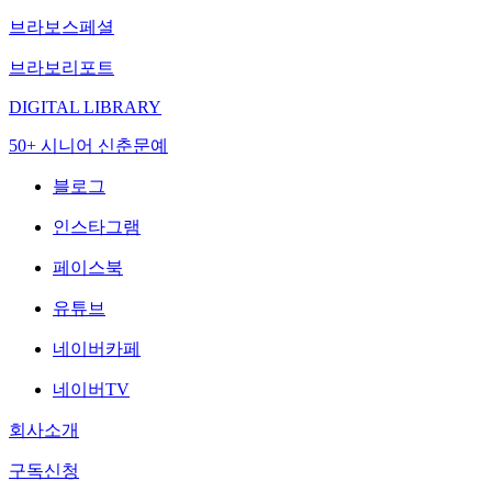
브라보스페셜
브라보리포트
DIGITAL LIBRARY
50+ 시니어 신춘문예
블로그
인스타그램
페이스북
유튜브
네이버카페
네이버TV
회사소개
구독신청