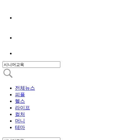
전체뉴스
피플
헬스
라이프
컬처
머니
테마