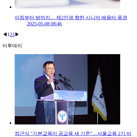
아침부터 밤까지… 제2인생 향한 시니어 배움터 풍경
2025-05-08 08:46
◀
1
2
3
▶
이투데이
정근식 "기본교육이 공교육 새 기준"…서울교육 2기 비