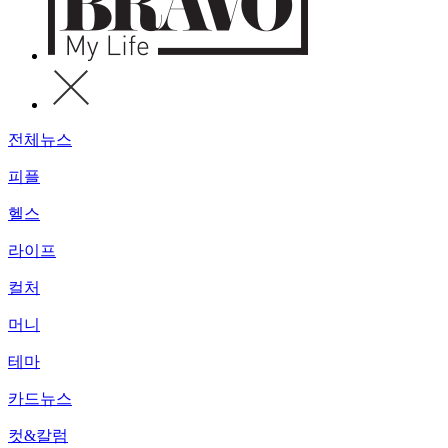
전체뉴스
피플
헬스
라이프
컬처
머니
테마
카드뉴스
컷&칼럼