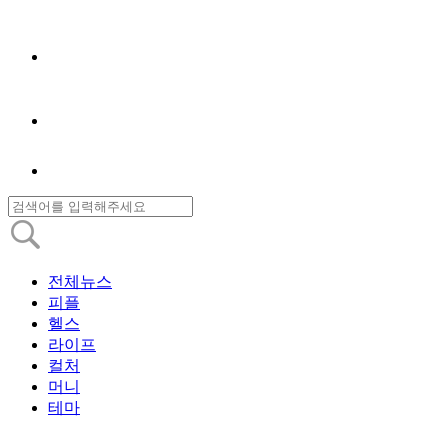
전체뉴스
피플
헬스
라이프
컬처
머니
테마