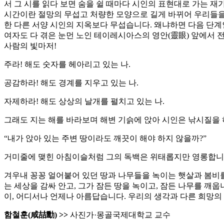
서 그 시를 읽다 보면 숨을 쉴 때마다 시인의 표현대로 가는 재
시간이란 절망의 무섭고 처량한 모양으로 길게 바뀌어 우리들을 
한 다른 서양 시인의 지옥보다 무섭습니다. 왜냐하면 다음 단계
여자도 다 겪은 눈먼 노인 테이레시아스의 영안(靈眼) 앞에서 전
사람의 빛마저!
주라! 해도 숫자를 헤아리고 있는 나.
공감하라! 해도 경계를 지우고 있는 나.
자제하라! 해도 상상의 날개를 펼치고 있는 나.
그래도 지는 해를 바라보며 해변 기슭에 앉아 시인은 낚시질을
“내가 앉아 있는 주변 땅이라도 깨끗이 해야 하지 않을까?”
거미줄에 맺힌 아침이슬처럼 그의 독백은 위태롭지만 영롱합니다. 
겨우내 꽁꽁 얼어붙어 있던 땅과 나무들을 녹이는 햇살과 봄비를
는 세상을 감싸 안고, 그가 잠든 땅을 녹이고, 잠든 나무를 깨
이, 어디서나 언제나 아름답습니다. 우리의 생각과 다른 희망의
함철훈(咸喆勳) >>
사진가·몽골국제대학교 교수