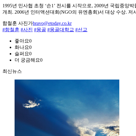
1995년 민사협 초청 ‘손1’ 전시를 시작으로, 2009년 국립중앙박물관에서 ‘G
개최. 2006년 인터액션대회(NGO의 유엔총회)서 대상 수상. 저서
함철훈 사진가
bravo@etoday.co.kr
#함철훈
#사진
#몽골
#몽골대학교
#선교
좋아요
0
화나요
0
슬퍼요
0
더 궁금해요
0
최신뉴스