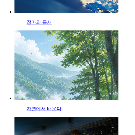
장마의 틈새
자연에서 배운다