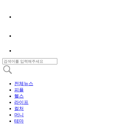
전체뉴스
피플
헬스
라이프
컬처
머니
테마