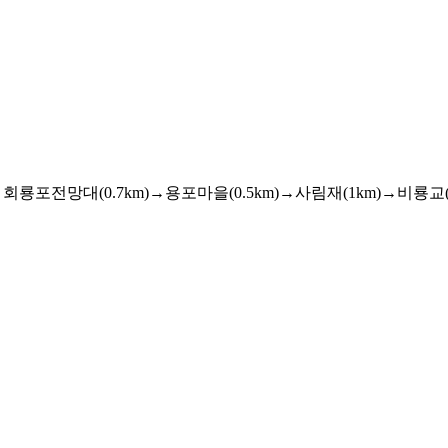
포전망대(0.7km)→용포마을(0.5km)→사림재(1km)→비룡교(1.