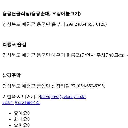
용궁단골식당(용궁순대, 오징어불고기)
경상북도 예천군 용궁면 읍부리 299-2 (054-653-6126)
회룡포 숲길
경상북도 예천군 용궁면 대은리 회룡포(장안사 주차장(0.5km)→회룡
삼강주막
경상북도 예천군 풍양면 삼강리길 27 (054-650-6395)
이현숙 시니어기자
bravopress@etoday.co.kr
#걷기
#걷기좋은길
좋아요
0
화나요
0
슬퍼요
0