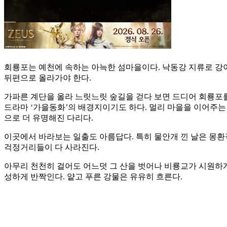
회룡포는 예천에 속하는 아늑한 섬마을이다. 낙동강 지류로 강이
뒤편으로 올라가야 한다.
가파른 계단을 올라 느릿느릿 숲길을 걷다 보면 드디어 회룡포를
드라마 ‘가을동화’의 배경지이기도 하다. 멀리 마을을 이어주는 뿅
으로 더 유명해진 다리다.
이곳에서 바라보는 일출도 아름답다. 특히 물안개 낀 날은 몽환적
걱정거리들이 다 사라진다.
아무리 천천히 걸어도 어느덧 그 산을 벗어나 비룡교가 시원하게
성하게 반짝인다. 얕고 푸른 강물은 유유히 흐른다.