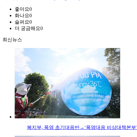
좋아요
0
화나요
0
슬퍼요
0
더 궁금해요
0
최신뉴스
복지부, 폭염 초기대응반→‘폭염대응 비상대책본부’