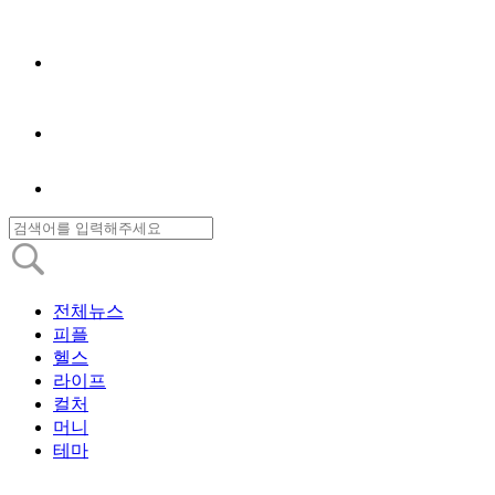
전체뉴스
피플
헬스
라이프
컬처
머니
테마