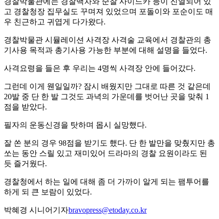
경찰박물관에는 경찰백차와 순찰 사이드카 등이 진열되어 있
고 경찰청장 집무실도 꾸며져 있었으며 포돌이와 포순이도 매
우 친근하고 귀엽게 다가왔다.
경찰박물관 시뮬레이션 사격장 사격술 교육에서 경찰관의 총
기사용 목적과 총기사용 가능한 부분에 대해 설명을 들었다.
사격요령을 들은 후 우리는 4명씩 사격장 안에 들어갔다.
그런데 이게 웬일일까? 잠시 배웠지만 그대로 따른 것 같은데
20발 중 단 한 발 그것도 과녁의 가운데를 벗어난 곳을 맞춰 1
점을 받았다.
필자의 운동신경을 탓하며 몹시 실망했다.
잘 쏜 분의 경우 98점을 받기도 했다. 단 한 발만을 맞췄지만 총
쏘는 동안 스릴 있고 재미있어 드라마의 경찰 요원이라도 된
듯 즐거웠다.
경찰청에서 하는 일에 대해 좀 더 가까이 알게 되는 팸투어를
하게 되 큰 보람이 있었다.
박혜경 시니어기자
bravopress@etoday.co.kr