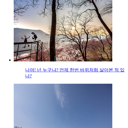
나여! 넌 누구냐? 언제 한번 바위처럼 살아본 적 있
나?