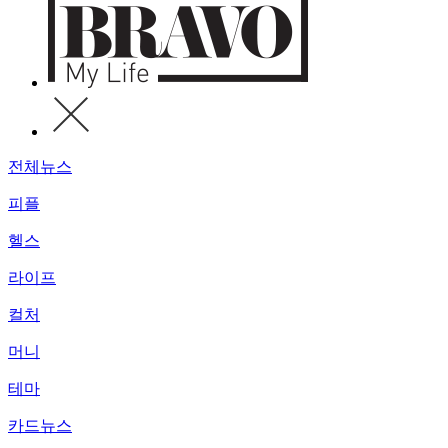
전체뉴스
피플
헬스
라이프
컬처
머니
테마
카드뉴스