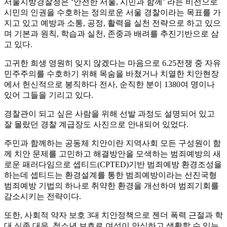
서울지방경찰청은 ‘안전한 서울, 시민과 함께’ 라는 비전으로
시민의 인권을 수호하는 정의로운 서울 경찰이라는 목표를 가
지고 있고 예방과 소통, 공정, 활력을 실천 전략으로 하고 있으
며 기본과 원칙, 학습과 실천, 존중과 배려를 추진기반으로 삼
고 있다.
고귀한 희생 영원히 잊지 않겠다는 마음으로 6.25전쟁 중 자유
민주주의를 수호하기 위해 목숨을 바쳤거나 치열한 치안현장
에서 헌신적으로 봉직하다 전사, 순직한 분이 1380여 명이나
있어 그들을 기리고 있다.
경찰관이 되고 싶은 사람을 위해 선발 과정도 설명되어 있고
잘 몰랐던 경찰 계급장도 사진으로 안내되어 있었다.
주민과 함께하는 공동체 치안이란 지역사회 모든 구성원이 함
께 치안 문제를 고민하고 해결방안을 모색하는 범죄예방의 새
로운 패러다임으로 셉티드(CPTED)기반 범죄예방 환경조성을
하는데 셉티드는 환경설계를 통한 범죄예방이라는 선진국형
범죄예방 기법의 하나로 취약한 환경을 개선하여 범죄기회를
감소시키는 전략이다.
또한, 사회적 약자 보호 3대 치안정책으로 젠더 폭력 근절과 학
대 실종 대응, 청소년 보호로 여성이 안심하고 생활할 수 있는