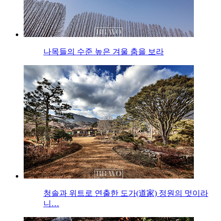
나목들의 수준 높은 겨울 춤을 보라
청솔과 위트로 연출한 도가(道家) 정원의 멋이라
니…