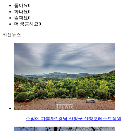
좋아요
0
화나요
0
슬퍼요
0
더 궁금해요
0
최신뉴스
주말에 가볼까? 경남 산청군 산청포레스트정원