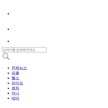
전체뉴스
피플
헬스
라이프
컬처
머니
테마