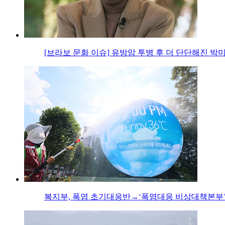
[브라보 문화 이슈] 유방암 투병 후 더 단단해진 박
복지부, 폭염 초기대응반→‘폭염대응 비상대책본부’