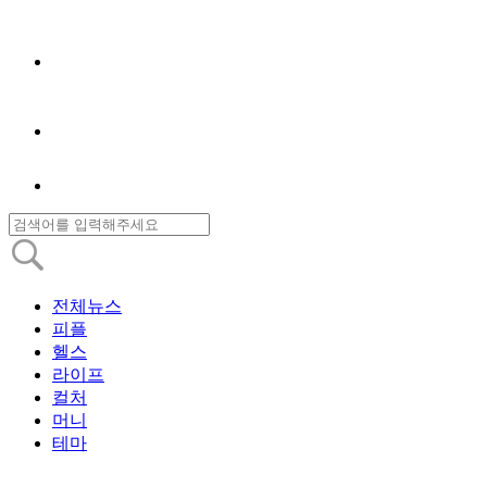
전체뉴스
피플
헬스
라이프
컬처
머니
테마