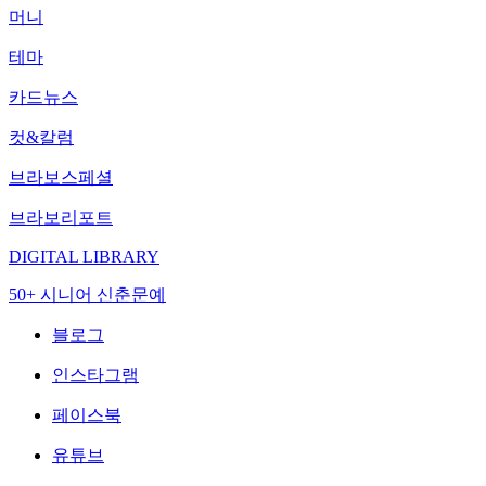
머니
테마
카드뉴스
컷&칼럼
브라보스페셜
브라보리포트
DIGITAL LIBRARY
50+ 시니어 신춘문예
블로그
인스타그램
페이스북
유튜브