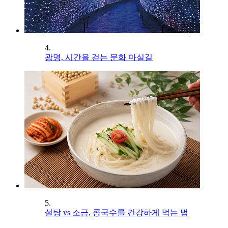
4.
광명, 시간을 걷는 문화 마실길
5.
설탕 vs 소금, 콩국수를 건강하게 먹는 법