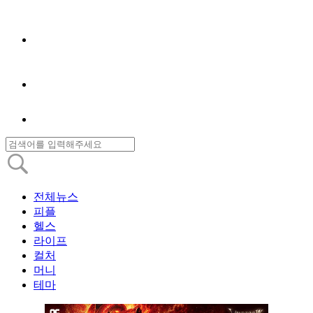
전체뉴스
피플
헬스
라이프
컬처
머니
테마