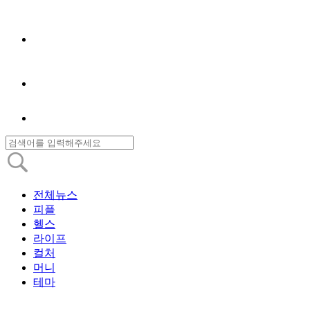
전체뉴스
피플
헬스
라이프
컬처
머니
테마