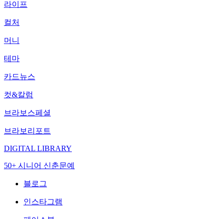
라이프
컬처
머니
테마
카드뉴스
컷&칼럼
브라보스페셜
브라보리포트
DIGITAL LIBRARY
50+ 시니어 신춘문예
블로그
인스타그램