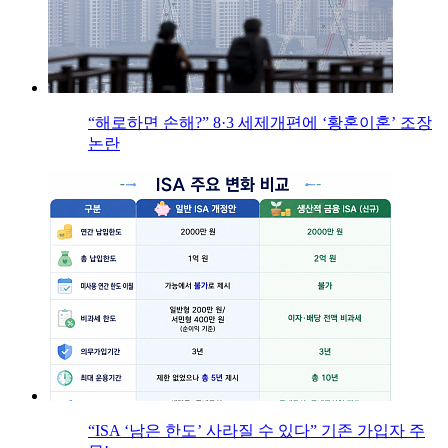
“해로하면 손해?” 8·3 세제개편에 ‘황혼이혼’ 조장
논란
“ISA ‘남은 한도’ 사라질 수 있다” 기존 가입자 주