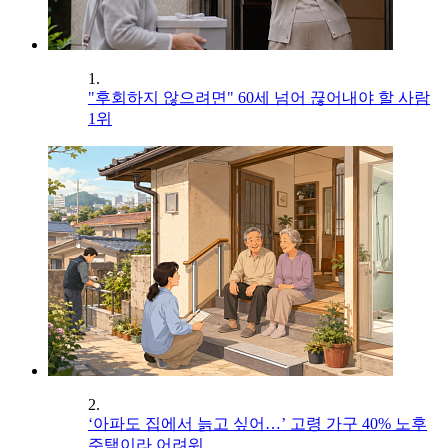
1.
"후회하지 않으려면" 60세 넘어 끊어내야 할 사람
1위
2.
‘아파도 집에서 늙고 싶어…’ 고령 가구 40% 노후
주택이라 어려워