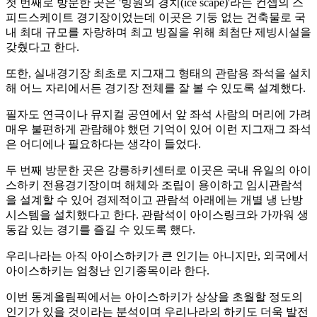
첫 번째로 방문한 곳은 '빙원의 경치(ice scape)'라는 컨셉의 스
피드스케이트 경기장이었는데 이곳은 기둥 없는 건축물로 국
내 최대 규모를 자랑하며 최고 빙질을 위해 최첨단 제빙시설을
갖췄다고 한다.
또한, 실내경기장 최초로 지그재그 형태의 관람용 좌석을 설치
해 어느 자리에서든 경기장 전체를 잘 볼 수 있도록 설계했다.
필자도 연극이나 뮤지컬 공연에서 앞 좌석 사람의 머리에 가려
매우 불편하게 관람해야 했던 기억이 있어 이런 지그재그 좌석
은 어디에나 필요하다는 생각이 들었다.
두 번째 방문한 곳은 강릉하키센터로 이곳은 국내 유일의 아이
스하키 전용경기장이며 해체와 조립이 용이하고 임시관람석
을 설계할 수 있어 경제적이고 관람석 아래에는 개별 냉 난방
시스템을 설치했다고 한다. 관람석이 아이스링크와 가까워 생
동감 있는 경기를 즐길 수 있도록 했다.
우리나라는 아직 아이스하키가 큰 인기는 아니지만, 외국에서
아이스하키는 엄청난 인기종목이라 한다.
이번 동계올림픽에서는 아이스하키가 상상을 초월할 정도의
인기가 있을 것이라는 분석이며 우리나라의 하키도 더욱 발전