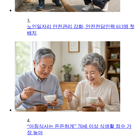
3.
노인일자리 안전관리 강화, 안전전담인력 613명 첫
배치
4.
“아침식사는 든든하게” 70세 이상 식생활 점수 가
장 높아