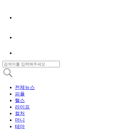
전체뉴스
피플
헬스
라이프
컬처
머니
테마