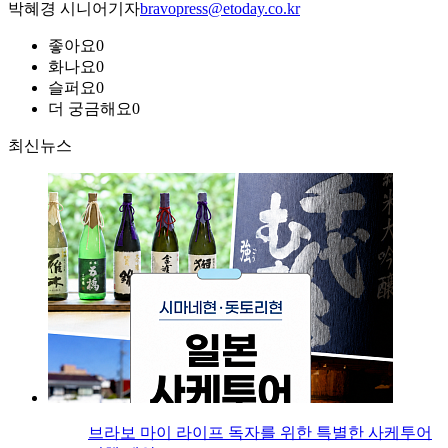
박혜경 시니어기자
bravopress@etoday.co.kr
좋아요
0
화나요
0
슬퍼요
0
더 궁금해요
0
최신뉴스
브라보 마이 라이프 독자를 위한 특별한 사케투어