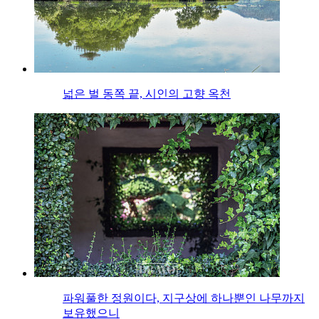
넓은 벌 동쪽 끝, 시인의 고향 옥천
파워풀한 정원이다, 지구상에 하나뿐인 나무까지
보유했으니