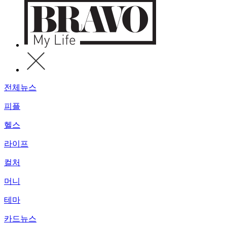
전체뉴스
피플
헬스
라이프
컬처
머니
테마
카드뉴스