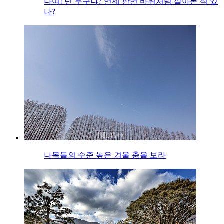
나여! 넌 누구냐? 언제 한번 바위처럼 살아본 적 있
나?
나목들의 수준 높은 겨울 춤을 보라