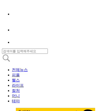
전체뉴스
피플
헬스
라이프
컬처
머니
테마