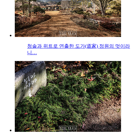
청솔과 위트로 연출한 도가(道家) 정원의 멋이라
니…