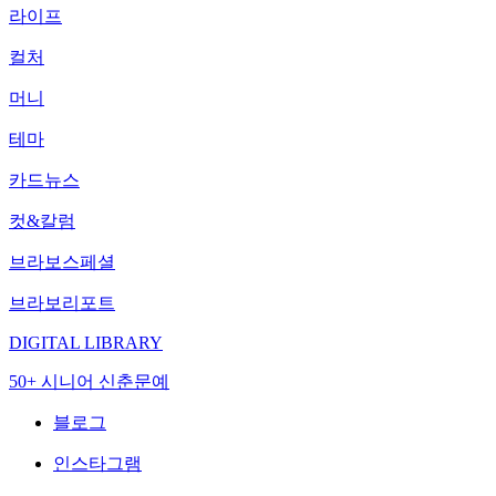
라이프
컬처
머니
테마
카드뉴스
컷&칼럼
브라보스페셜
브라보리포트
DIGITAL LIBRARY
50+ 시니어 신춘문예
블로그
인스타그램