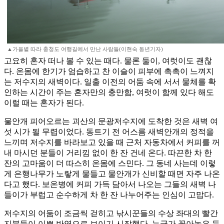
▲가을볕 따라 충청도 여행길에서 만난 사람들(이현숙 동년기자)
고요히 혼자 떠나 볼 수 있는 때다. 물론 둘이, 여럿이도 괜찮
다. 온몸에 한기가 엄습하고 찬 이슬이 피부에 촉촉이 느껴지
는 저수지의 새벽이다. 일출 이전의 어둠 속에 서서 물체를 확
인하는 시간이 주는 혼자만의 충만함, 여럿이 함께 있다 해도
이럴 때는 혼자가 된다.
물안개 피어오르는 괴산의 문광저수지에 도착한 것은 새벽 여
섯 시가 될 무렵이었다. 동트기 전 어스름 새벽안개의 정적을
느끼며 저수지를 바라보고 있을 때 근처 자동차에서 커피를 꺼
내 마시던 분들이 거리낌 없이 한 잔 건네 온다. 따끈한 차 한
잔의 고마움이 더 따스히 온몸에 스민다. 그 동네 사는데 이렇
게 은행나무가 노랗게 물들고 물안개가 신비할 때면 자주 나온
다고 했다. 보온병에 커피 가득 담아서 나오는 그들의 새벽 나
들이가 부럽고 순수하게 차 한 잔 나누어주는 인심이 고맙다.
저수지의 어둠이 조금씩 걷히고 낚시꾼들의 수상 좌대의 빨간
지붕들이 이쁜 반영으로 보이기 시작했다. 누군가 꽂아놓은 듯