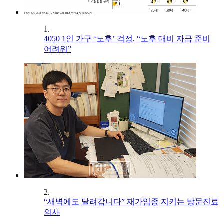
1.
4050 1인 가구 ‘노후’ 걱정, “노후 대비 자금 준비
어려워”
2.
“새벽에도 달려갑니다” 재가임종 지키는 방문진료
의사