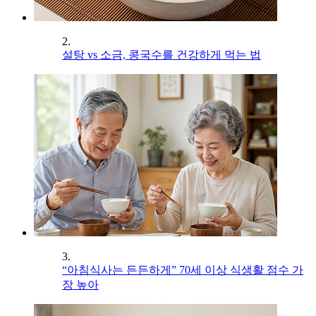
2.
설탕 vs 소금, 콩국수를 건강하게 먹는 법
3.
“아침식사는 든든하게” 70세 이상 식생활 점수 가
장 높아