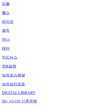
피플
헬스
라이프
컬처
머니
테마
카드뉴스
컷&칼럼
브라보스페셜
브라보리포트
DIGITAL LIBRARY
50+ 시니어 신춘문예