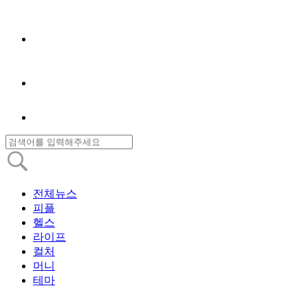
전체뉴스
피플
헬스
라이프
컬처
머니
테마