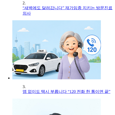
2.
“새벽에도 달려갑니다” 재가임종 지키는 방문진료
의사
3.
앱 없이도 택시 부릅니다 “120 전화 한 통이면 끝”