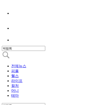
전체뉴스
피플
헬스
라이프
컬처
머니
테마