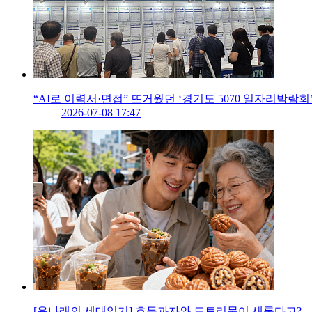
“AI로 이력서·면접” 뜨거웠던 ‘경기도 5070 일자리박람회
2026-07-08 17:47
[윤나래의 세대읽기] 호두과자와 도토리묵이 새롭다고?