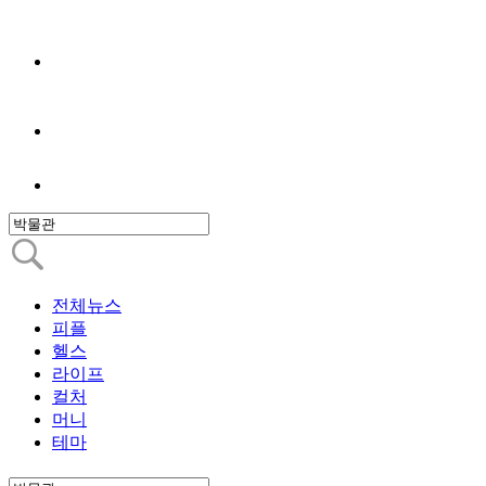
전체뉴스
피플
헬스
라이프
컬처
머니
테마