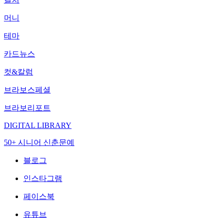
머니
테마
카드뉴스
컷&칼럼
브라보스페셜
브라보리포트
DIGITAL LIBRARY
50+ 시니어 신춘문예
블로그
인스타그램
페이스북
유튜브