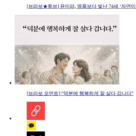
[브라보★튜브] 윤미라, 명품보다 빛난 74세 ‘자연미
[브라보 모먼트] “덕분에 행복하게 잘 살다 갑니다”