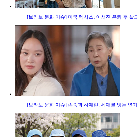
[브라보 문화 이슈] 미국 텍사스, 이서진 은퇴 후 살
[브라보 문화 이슈] 손숙과 하예린, 세대를 잇는 연