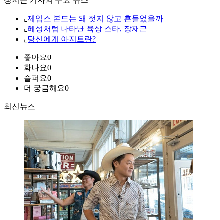
정지은 기자의 주요 뉴스
⌞
제임스 본드는 왜 젓지 않고 흔들었을까
⌞
혜성처럼 나타난 육상 스타, 장재근
⌞
당신에게 아지트란?
좋아요
0
화나요
0
슬퍼요
0
더 궁금해요
0
최신뉴스