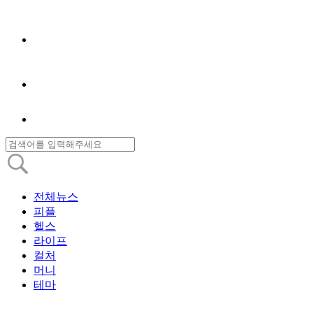
전체뉴스
피플
헬스
라이프
컬처
머니
테마