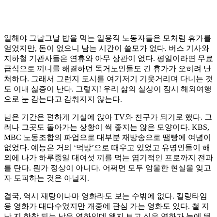
일해야 그날그날 밥을 먹는 일용직 노동자들은 모처럼 휴가를
얻었지만, 돈이 없으니 남는 시간이 쓸모가 없다. 버스 기사와
지하철 기관사들은 연휴와 아무 상관이 없다. 평일이라면 무료
급식으로 끼니를 해결하던 독거노인들도 긴 휴가가 오히려 난
처하다. 그래서 그런지 도시를 여기저기 기웃거리며 다니는 것
도 이내 싫증이 난다. 그렇지! 우리 삶의 실상이 잠시 해외여행
으로 눈 감는다고 감춰지지 않는다.
남은 기간은 편하게 거실에 앉아 TV와 친구가 되기로 했다. 그
러나 그곳도 돌아가는 상황이 썩 좋지는 않은 모양이다. KBS,
MBC 노동조합의 파업으로 대부분 재방송으로 땜빵에 여념이
없었다. 예능은 거의 ‘먹방’으로 때우고 있었고 유명인들이 해
외에 나가 하루종일 대여섯 끼를 먹는 엽기적인 프로까지 전파
를 탄다. 뭔가 정상이 아니다. 어쩌면 모두 암울한 현실을 잊고
자 도피하는 것은 아닐지.
결국, 역시 재탕이나마 영화라도 보는 수밖에 없다. 킬링타임
용 영화가 대다수였지만 개중에 관심 가는 영화도 있다. 철 지
난 지 한참 되는 낡은 영화인데 왠지 보고 싶은 영화가 눈에 띈