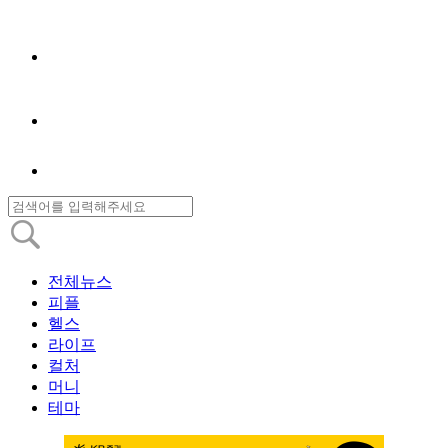
전체뉴스
피플
헬스
라이프
컬처
머니
테마