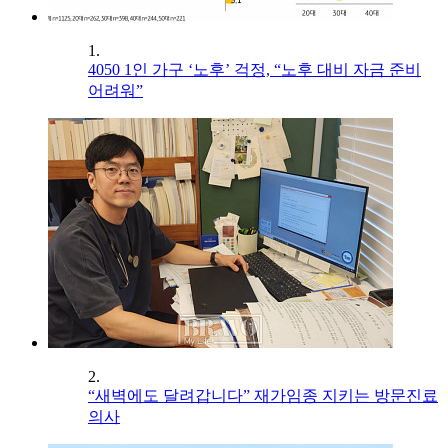
1.
4050 1인 가구 ‘노후’ 걱정, “노후 대비 자금 준비
어려워”
2.
“새벽에도 달려갑니다” 재가임종 지키는 방문진료
의사