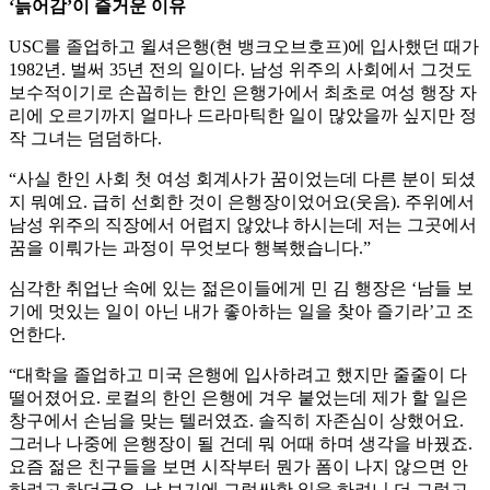
‘늙어감’이 즐거운 이유
USC를 졸업하고 윌셔은행(현 뱅크오브호프)에 입사했던 때가
1982년. 벌써 35년 전의 일이다. 남성 위주의 사회에서 그것도
보수적이기로 손꼽히는 한인 은행가에서 최초로 여성 행장 자
리에 오르기까지 얼마나 드라마틱한 일이 많았을까 싶지만 정
작 그녀는 덤덤하다.
“사실 한인 사회 첫 여성 회계사가 꿈이었는데 다른 분이 되셨
지 뭐예요. 급히 선회한 것이 은행장이었어요(웃음). 주위에서
남성 위주의 직장에서 어렵지 않았냐 하시는데 저는 그곳에서
꿈을 이뤄가는 과정이 무엇보다 행복했습니다.”
심각한 취업난 속에 있는 젊은이들에게 민 김 행장은 ‘남들 보
기에 멋있는 일이 아닌 내가 좋아하는 일을 찾아 즐기라’고 조
언한다.
“대학을 졸업하고 미국 은행에 입사하려고 했지만 줄줄이 다
떨어졌어요. 로컬의 한인 은행에 겨우 붙었는데 제가 할 일은
창구에서 손님을 맞는 텔러였죠. 솔직히 자존심이 상했어요.
그러나 나중에 은행장이 될 건데 뭐 어때 하며 생각을 바꿨죠.
요즘 젊은 친구들을 보면 시작부터 뭔가 폼이 나지 않으면 안
하려고 하더군요. 남 보기에 그럴싸한 일을 하려니 더 그렇고