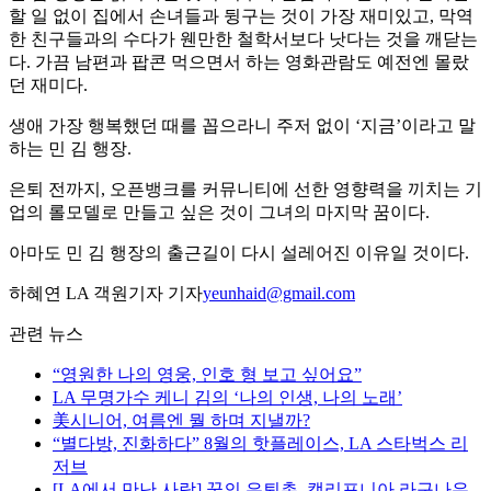
할 일 없이 집에서 손녀들과 뒹구는 것이 가장 재미있고, 막역
한 친구들과의 수다가 웬만한 철학서보다 낫다는 것을 깨닫는
다. 가끔 남편과 팝콘 먹으면서 하는 영화관람도 예전엔 몰랐
던 재미다.
생애 가장 행복했던 때를 꼽으라니 주저 없이 ‘지금’이라고 말
하는 민 김 행장.
은퇴 전까지, 오픈뱅크를 커뮤니티에 선한 영향력을 끼치는 기
업의 롤모델로 만들고 싶은 것이 그녀의 마지막 꿈이다.
아마도 민 김 행장의 출근길이 다시 설레어진 이유일 것이다.
하혜연 LA 객원기자 기자
yeunhaid@gmail.com
관련 뉴스
“영원한 나의 영웅, 인호 형 보고 싶어요”
LA 무명가수 케니 김의 ‘나의 인생, 나의 노래’
美시니어, 여름엔 뭘 하며 지낼까?
“별다방, 진화하다” 8월의 핫플레이스, LA 스타벅스 리
저브
[LA에서 만난 사람] 꿈의 은퇴촌, 캘리포니아 라구나우