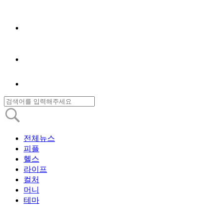
전체뉴스
피플
헬스
라이프
컬처
머니
테마