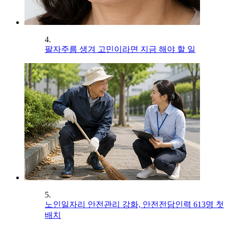
4.
팔자주름 생겨 고민이라면 지금 해야 할 일
5.
노인일자리 안전관리 강화, 안전전담인력 613명 첫
배치