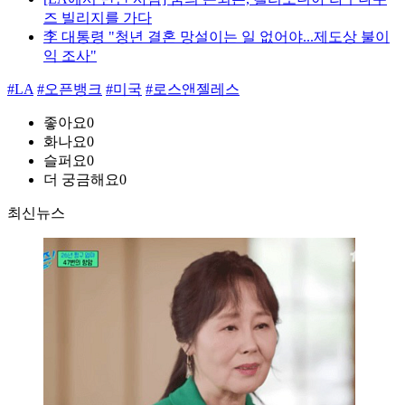
즈 빌리지를 가다
李 대통령 "청년 결혼 망설이는 일 없어야...제도상 불이
익 조사"
#LA
#오픈뱅크
#미국
#로스앤젤레스
좋아요
0
화나요
0
슬퍼요
0
더 궁금해요
0
최신뉴스