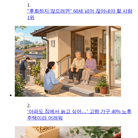
1.
"후회하지 않으려면" 60세 넘어 끊어내야 할 사람
1위
2.
‘아파도 집에서 늙고 싶어…’ 고령 가구 40% 노후
주택이라 어려워