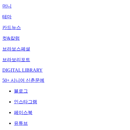
머니
테마
카드뉴스
컷&칼럼
브라보스페셜
브라보리포트
DIGITAL LIBRARY
50+ 시니어 신춘문예
블로그
인스타그램
페이스북
유튜브