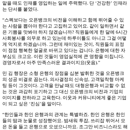
맡을 때도 인재를 영입하는 일에 주력했다. 단 ‘건강한’ 인재라
는 단서를 붙였다.
“스펙보다는 오픈뱅크의 비전을 이해하고 함께 뛰어줄 수 있
는 사람을 뽑아야 한다고 고집하고 있어요. 같이 일하면서 같
은 기쁨을 맛봐야 하지 않겠습니까? 직원들에게 한 달에 6시간
사회봉사를 의무로 하고 있는데 하루이틀도 아니고 그걸 어떻
게 억지로 하겠습니까. 그런데 재미있는 것이, 직원들의 표정
이 점점 행복한 얼굴로 바뀌고 있다는 겁니다. 은행에 대한 자
부심도 크고요. 이런 것들이 영업실적에 큰 영향을 미칩니다.
경영자로서 아주 만족스러운 결과이지요(웃음).”
민 김 행장은 소형 은행의 장점을 십분 발휘한 것을 오픈뱅크
의 성공 비결로 꼽는다. 의사결정의 신속성, 고객밀착형 마케
팅 등이 그것이다. 고객을 만날 때도 대형은행과 비교할 수 없
는 것은 과감히 포기하고 그 대신 오픈뱅크의 비전과 기업의
이미지를 전하라고 교육한다. 이웃과 커뮤니티에게 좋은 기업
이 되고 싶은 ‘진심’을 말이다.
“한인들과 한인 은행과의 관계는 특별하죠. 한인 은행은 한인
들의 땀과 눈물로 성장했어요. 밤새워 투잡, 쓰리잡 뛰어서 모
은 돈을 들고 은행으로 오셨으니까요. 조그만 비즈니스라도 해