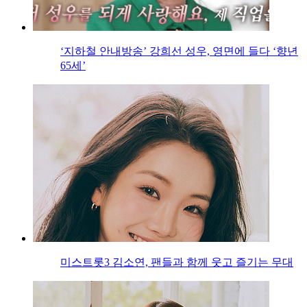
‘지하철 안내방송’ 강희선 성우, 영면에 들다 ‘향년
65세’
미스트롯3 김소연, 팬들과 함께 웃고 즐기는 무대