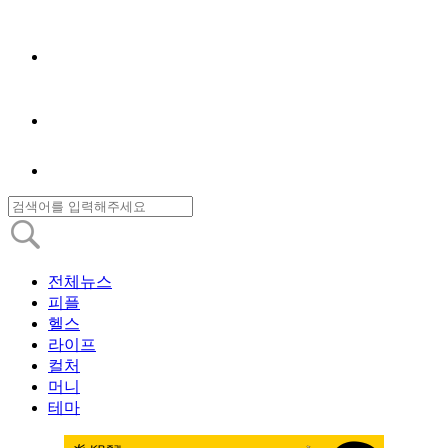
전체뉴스
피플
헬스
라이프
컬처
머니
테마