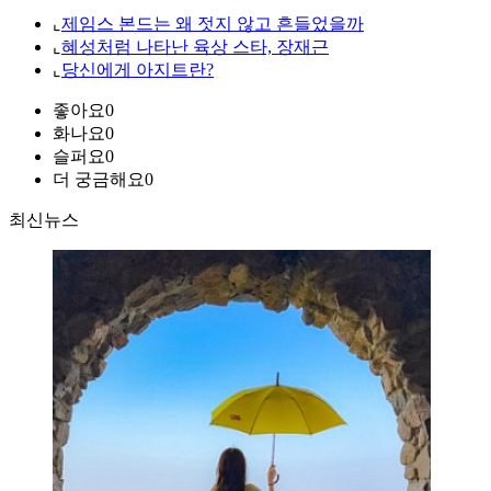
⌞
제임스 본드는 왜 젓지 않고 흔들었을까
⌞
혜성처럼 나타난 육상 스타, 장재근
⌞
당신에게 아지트란?
좋아요
0
화나요
0
슬퍼요
0
더 궁금해요
0
최신뉴스