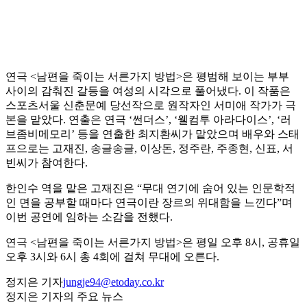
연극 <남편을 죽이는 서른가지 방법>은 평범해 보이는 부부
사이의 감춰진 갈등을 여성의 시각으로 풀어냈다. 이 작품은
스포츠서울 신춘문예 당선작으로 원작자인 서미애 작가가 극
본을 맡았다. 연출은 연극 ‘썬더스’, ‘웰컴투 아라다이스’, ‘러
브좀비메모리’ 등을 연출한 최지환씨가 맡았으며 배우와 스태
프으로는 고재진, 송글송글, 이상돈, 정주란, 주종현, 신표, 서
빈씨가 참여한다.
한인수 역을 맡은 고재진은 “무대 연기에 숨어 있는 인문학적
인 면을 공부할 때마다 연극이란 장르의 위대함을 느낀다”며
이번 공연에 임하는 소감을 전했다.
연극 <남편을 죽이는 서른가지 방법>은 평일 오후 8시, 공휴일
오후 3시와 6시 총 4회에 걸쳐 무대에 오른다.
정지은 기자
jungje94@etoday.co.kr
정지은 기자의 주요 뉴스