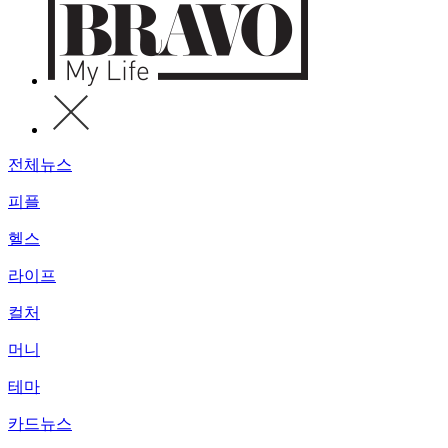
전체뉴스
피플
헬스
라이프
컬처
머니
테마
카드뉴스