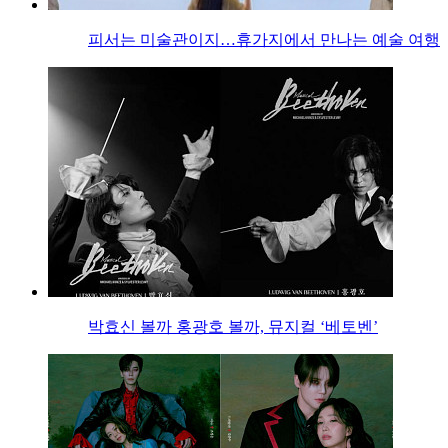
피서는 미술관이지…휴가지에서 만나는 예술 여행
박효신 볼까 홍광호 볼까, 뮤지컬 ‘베토벤’