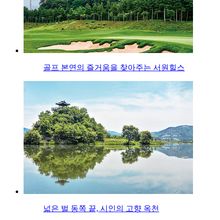
골프 본연의 즐거움을 찾아주는 서원힐스
넓은 벌 동쪽 끝, 시인의 고향 옥천