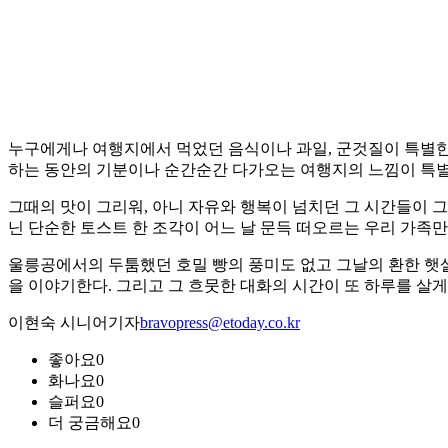
누구에게나 여행지에서 먹었던 음식이나 과일, 군것질이 특별한 
하는 동안의 기분이나 순간순간 다가오는 여행지의 느낌이 특별
그때의 맛이 그리워, 아니 자유와 행복이 넘치던 그 시간들이 그
닌 단순한 토스트 한 조각이 어느 날 문득 떠오르는 우리 가족만
울릉공에서의 두툼했던 호밀 빵의 풍미도 없고 그날의 환한 햇
을 이야기한다. 그리고 그 흐뭇한 대화의 시간이 또 하루를 살게
이현숙 시니어기자
bravopress@etoday.co.kr
좋아요
0
화나요
0
슬퍼요
0
더 궁금해요
0