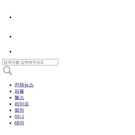
전체뉴스
피플
헬스
라이프
컬처
머니
테마