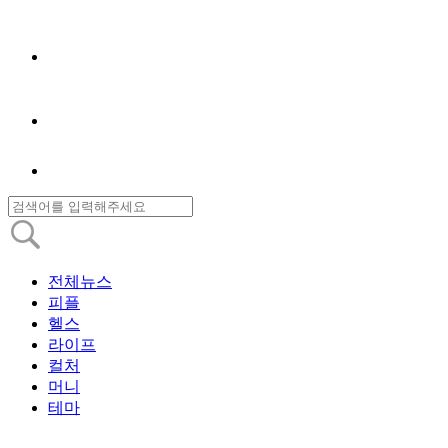
전체뉴스
피플
헬스
라이프
컬처
머니
테마