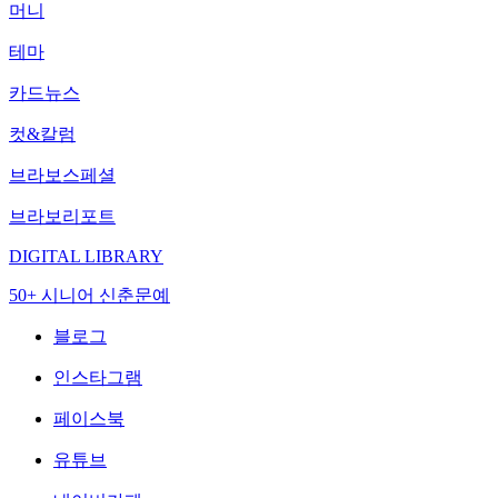
머니
테마
카드뉴스
컷&칼럼
브라보스페셜
브라보리포트
DIGITAL LIBRARY
50+ 시니어 신춘문예
블로그
인스타그램
페이스북
유튜브