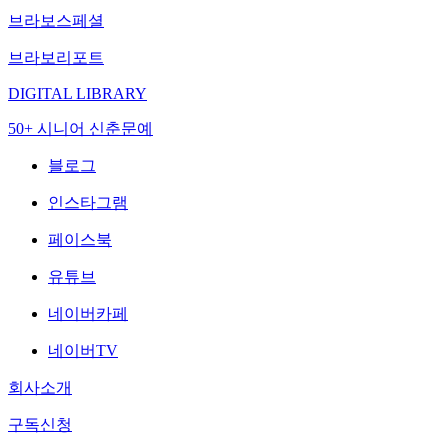
브라보스페셜
브라보리포트
DIGITAL LIBRARY
50+ 시니어 신춘문예
블로그
인스타그램
페이스북
유튜브
네이버카페
네이버TV
회사소개
구독신청