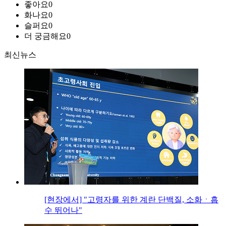
좋아요
0
화나요
0
슬퍼요
0
더 궁금해요
0
최신뉴스
[현장에서] "고령자를 위한 계란 단백질, 소화ㆍ흡
수 뛰어나"