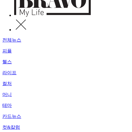
전체뉴스
피플
헬스
라이프
컬처
머니
테마
카드뉴스
컷&칼럼