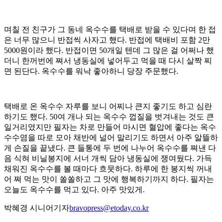
며칠 전 친구가 그 동네 옥수수를 택배로 받을 수 있다며 한 접
은 너무 많으니 반접씩 사자고 했다. 반접에 택배비 포함 2만
5000원이라 했다. 반접이면 50개일 텐데 그 많은 걸 어쩌나 했
더니 한꺼번에 쪄서 냉동실에 넣어두고 먹을 때 다시 살짝 찌
면 된단다. 옥수수를 워낙 좋아하니 당장 주문했다.
택배로 온 옥수수 자루를 보니 어찌나 큰지 좋기도 하고 심란
하기도 했다. 50여 개나 되는 옥수수 껍질을 벗겨내는 것도 큰
일거리였지만 필자는 차로 만들어 마시면 혈압에 좋다는 옥수
수수염을 따로 모아 채반에 널어 말리기도 하면서 아주 알뜰하
게 손질을 끝냈다. 큰 들통에 두 번에 나누어 옥수수를 쪄낸 다
음 식혀 비닐봉지에 서너 개씩 담아 냉동실에 쟁여뒀다. 가득
채워진 옥수수를 볼 때마다 흐뭇하다. 하루에 한 봉지씩 꺼내
어 쪄 먹는 맛이 쏠쏠하고 그 맛에 행복하기까지 하다. 필자는
오늘도 옥수수를 먹고 있다. 아주 맛있게.
박혜경 시니어기자
bravopress@etoday.co.kr