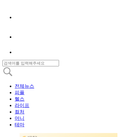
전체뉴스
피플
헬스
라이프
컬처
머니
테마