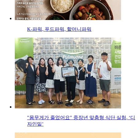
K-파워, 푸드파워, 할머니파워
"몸무게가 줄었어요" 중장년 맞춤형 식단 실험, ‘디
자인밀’