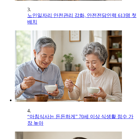
3.
노인일자리 안전관리 강화, 안전전담인력 613명 첫
배치
4.
“아침식사는 든든하게” 70세 이상 식생활 점수 가
장 높아