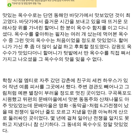
맛있는 옥수수로는 단연 동해안 바닷가에서 맛보았던 것이 최
고였다. 바닷가에서 즐거운 시간을 보내고 있을 때 뜨거운 모
래사장 위를 가녀린 할머니 한 분이 옥수수 함지를 이고 다니
셨다. 옥수수를 좋아하는 필자는 여러 개 샀는데 먹어본 옥수
수 중 그런 맛의 옥수수는 처음이었을 정도로 맛있었다. 할머
니가 가신 후 좀 더 많이 살걸 하고 후회할 정도였다. 강원도 옥
수수가 맛있다더니 할머니가 텃밭에서 딴 옥수수를 직접 쪄서
가지고 나오셨을 그 옥수수의 맛을 잊을 수 없다.
학창 시절 엠티로 자주 갔던 강촌에 친구의 세컨 하우스가 있
어 작년 여름 피서를 그곳에서 했다. 주변 경관도 빼어나고 그
림처럼 예쁜 별장이 부러울 정도로 멋진 곳이었다. 구곡폭포도
시원했고 뒤편의 문배마을에서 맛본 동동주와 산채나물도 아
주 맛있었는데 문배마을은 영화 <동막골>처럼 6.25전쟁이 났
을 때 전쟁이 일어난 줄도 모르고 지냈을 만큼 아늑하게 산으
로 둘러싸인 곳이었다. 몇 년에 걸쳐 일어난 전쟁을 알지도 못
하고 지냈다니 참 신기하다. 그 동네의 옥수수도 정말 맛있었
다.